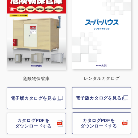
製品特長と納入までの流れ
特定商取引法に基づく表記
ユニットハウス
映像集
モジュール建築（プレハブ）
ナガワひまわり財団
システム建築
危険物保管庫
防災倉庫
レンタルカタログ
危険物保管庫
展示場用地の募集
電子版カタログを見る
電子版カタログを見る
カタログPDFを
カタログPDFを
ダウンロードする
ダウンロードする