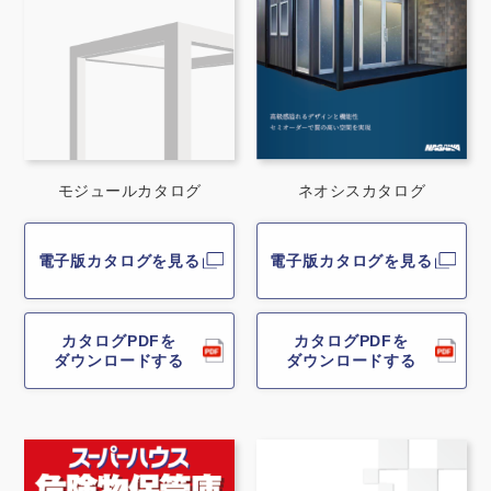
施工事例
用途から探す
あなたにナガワがお薦めの理由
事務所・作業場
Webカタログ
倉庫・工場
会社概要
モジュールカタログ
ネオシスカタログ
店舗
よくあるご質問
ガレージ・物置
電子版カタログを見る
電子版カタログを見る
勉強部屋・子供部屋
その他
カタログPDFを
カタログPDFを
ダウンロードする
ダウンロードする
休憩室・喫煙室
お問い合わせ
中古品
ショッピングカート
利用規約