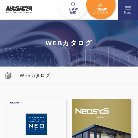
メニュ
Menu
お問い合わせはこちら
WEBカタログ
0120-09-9663
WEBカタログ
営業時間AM 9:00〜PM6:00
土日祝日を除く
HOME
ナガワについて知る
ニュース一覧
展示場を探す