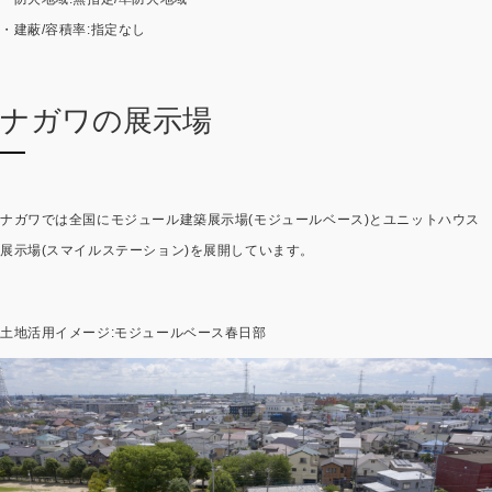
製品特長と納入までの流れ
特定商取引法に基づく表記
・建蔽/容積率:指定なし
ユニットハウス
映像集
ナガワの展示場
モジュール建築（プレハブ）
ナガワひまわり財団
システム建築
危険物保管庫
ナガワでは全国にモジュール建築展示場(モジュールベース)とユニットハウス
展示場(スマイルステーション)を展開しています。
防災倉庫
土地活用イメージ:モジュールベース春日部
展示場用地の募集