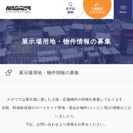
メニュ
Menu
お問い合わせはこちら
展示場用地・物件情報の募集
0120-09-9663
展示場用地・物件情報の募集
営業時間AM 9:00〜PM6:00
土日祝日を除く
ナガワでは展示場に適した土地・店舗物件の情報を募集しております。
全国、幹線路道路のロードサイド用地・居ぬき物件(コンビニ等)の情報がござ
HOME
ナガワについて知る
いましたら、
ニュース一覧
展示場を探す
下記、お問い合わせより情報をお寄せください。