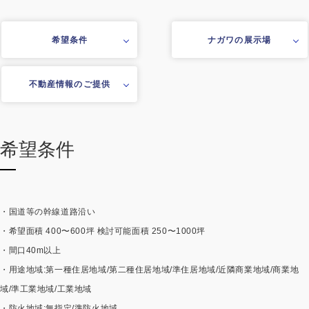
施工事例
用途から探す
希望条件
ナガワの展示場
あなたにナガワがお薦めの理由
事務所・作業場
Webカタログ
不動産情報のご提供
倉庫・工場
会社概要
店舗
よくあるご質問
希望条件
ガレージ・物置
勉強部屋・子供部屋
その他
・国道等の幹線道路沿い
休憩室・喫煙室
お問い合わせ
・希望面積 400〜600坪 検討可能面積 250〜1000坪
・間口40m以上
中古品
ショッピングカート
・用途地域:第一種住居地域/第二種住居地域/準住居地域/近隣商業地域/商業地
域/準工業地域/工業地域
利用規約
・防火地域:無指定/準防火地域