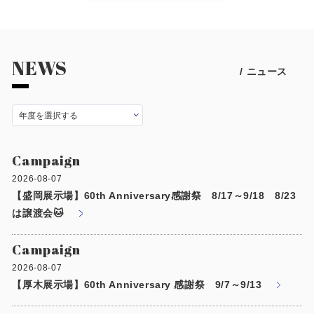
施工事例
用途から探す
あなたにナガワがお薦めの理由
NEWS
事務所・作業場
/ ニュース
Webカタログ
倉庫・工場
会社概要
店舗
よくあるご質問
Campaign
ガレージ・物置
2026-08-07
【盛岡展示場】60th Anniversary感謝祭 8/17～9/18 8/23
勉強部屋・子供部屋
その他
は譲渡会🐱
休憩室・喫煙室
お問い合わせ
Campaign
中古品
ショッピングカート
2026-08-07
【厚木展示場】60th Anniversary 感謝祭 9/7～9/13
利用規約