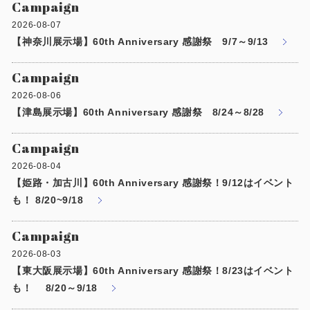
Campaign
製品特長と納入までの流れ
特定商取引法に基づく表記
2026-08-07
ユニットハウス
【神奈川展示場】60th Anniversary 感謝祭 9/7～9/13
映像集
モジュール建築（プレハブ）
Campaign
ナガワひまわり財団
2026-08-06
システム建築
【津島展示場】60th Anniversary 感謝祭 8/24～8/28
危険物保管庫
Campaign
2026-08-04
防災倉庫
【姫路・加古川】60th Anniversary 感謝祭！9/12はイベント
も！ 8/20~9/18
展示場用地の募集
Campaign
2026-08-03
【東大阪展示場】60th Anniversary 感謝祭！8/23はイベント
も！ 8/20～9/18