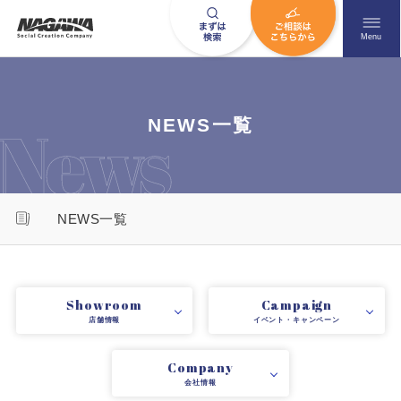
メニュ
Menu
お問い合わせはこちら
NEWS一覧
0120-09-9663
NEWS一覧
営業時間AM 9:00〜PM6:00
土日祝日を除く
Showroom
Campaign
店舗情報
イベント・キャンペーン
HOME
ナガワについて知る
Company
ニュース一覧
展示場を探す
会社情報