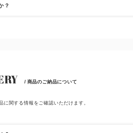
システム建築
あなたにナガワ
か？
危険物保管庫
Webカタログ
防災倉庫
会社概要
よくあるご質問
その他
お問い合わせ
ERY
ショッピングカ
/ 商品のご納品について
利用規約
品に関する情報をご確認いただけます。
特定商取引法に
映像集
ナガワひまわり