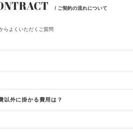
CONTRACT
/ ご契約の流れについて
0120-09-966
からよくいただくご質問
ら
営業時間AM 9:00〜PM6:0
土日祝日を除く
費以外に掛かる費用は？
製品特長と納入までの流れ
ナガワについて
ユニットハウス
展示場を探す
モジュール建築（プレハブ）
施工事例