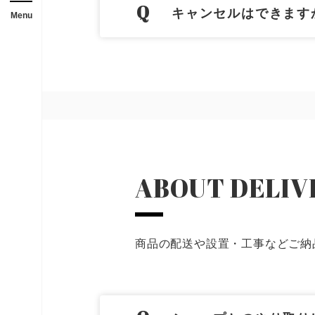
メニューを開閉する
店舗
キャンセルはできます
Menu
ガレージ・物置
勉強部屋・子供部屋
休憩室・喫煙室
中古品
ABOUT DELIV
展示場用地の募集
商品の配送や設置・工事などご納