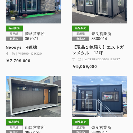
製品特長と納入までの流れ
特定商取引法に基づく表記
ユニットハウス
映像集
新品販売
新品販売
モジュール建築（プレハブ）
姫路営業所
奈良営業所
ナガワひまわり財団
展示場
展示場
367071
3600014
商品ID
商品ID
システム建築
Neosys 4連棟
【現品１棟限り】エストガ
ンメタル 12坪
寸 法｜Ｗ5600×Ｄ9320
危険物保管庫
寸 法｜W6990×D5600×Ｈ2697
￥7,799,000
￥5,059,000
防災倉庫
展示場用地の募集
新品販売
新品販売
山口営業所
奈良営業所
展示場
展示場
3800128
3600017
商品ID
商品ID