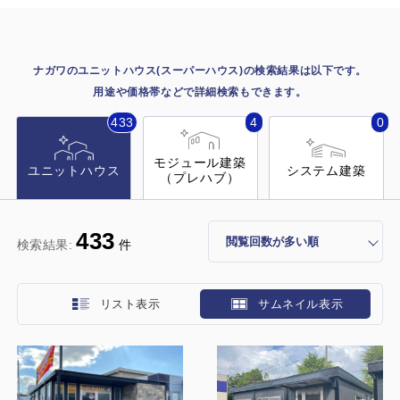
施工事例
用途から探す
あなたにナガワがお薦めの理由
ナガワのユニットハウス(スーパーハウス)の検索結果は以下です。
事務所・作業場
用途や価格帯などで詳細検索もできます。
Webカタログ
433
4
0
倉庫・工場
会社概要
モジュール建築
店舗
ユニットハウス
システム建築
（プレハブ）
よくあるご質問
ガレージ・物置
433
検索結果:
件
勉強部屋・子供部屋
その他
休憩室・喫煙室
お問い合わせ
リスト表示
サムネイル表示
中古品
ショッピングカート
利用規約