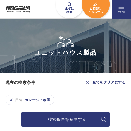
メニュ
Menu
お問い合わせはこちら
ユニットハウス製品
0120-09-9663
営業時間AM 9:00〜PM6:00
現在の検索条件
全てをクリアにする
土日祝日を除く
用途:
ガレージ・物置
HOME
ナガワについて知る
検索条件を変更する
ニュース一覧
展示場を探す