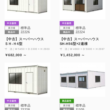
製品特長と納入までの流れ
特定商取引法に基づく表記
ユニットハウス
映像集
中古販売
中古販売
モジュール建築（プレハブ）
標準品
標準品
ナガワひまわり財団
展示場
展示場
22226
22224
商品ID
商品ID
システム建築
【中古】スーパーハウス
【中古】スーパーハウス
ＳＨ-Ｈ4型
SH-H56型×2連棟
危険物保管庫
寸 法｜W 5450 × D 2300 × H 2603
寸 法｜W 4660 × D 5600 × H 2697
￥682,000 ～
￥1,452,000 ～
防災倉庫
展示場用地の募集
中古販売
新品販売
標準品
標準品
展示場
展示場
22228
11105
商品ID
商品ID