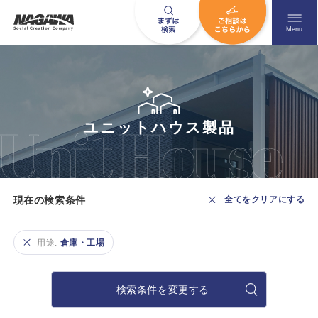
メニュ
Menu
お問い合わせはこちら
ユニットハウス製品
0120-09-9663
営業時間AM 9:00〜PM6:00
現在の検索条件
全てをクリアにする
土日祝日を除く
用途:
倉庫・工場
HOME
ナガワについて知る
検索条件を変更する
ニュース一覧
展示場を探す