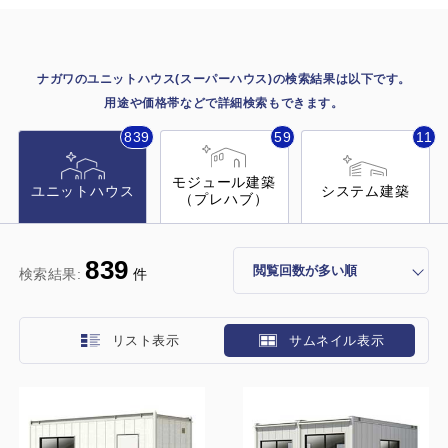
施工事例
用途から探す
あなたにナガワがお薦めの理由
ナガワのユニットハウス(スーパーハウス)の検索結果は以下です。
事務所・作業場
用途や価格帯などで詳細検索もできます。
Webカタログ
839
59
11
倉庫・工場
会社概要
モジュール建築
店舗
ユニットハウス
システム建築
（プレハブ）
よくあるご質問
ガレージ・物置
839
検索結果:
件
勉強部屋・子供部屋
その他
休憩室・喫煙室
お問い合わせ
リスト表示
サムネイル表示
中古品
ショッピングカート
利用規約