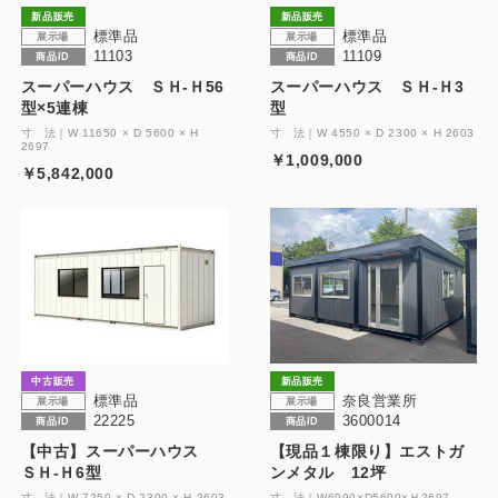
新品販売
新品販売
標準品
標準品
展示場
展示場
11103
11109
商品ID
商品ID
スーパーハウス ＳＨ-Ｈ56
スーパーハウス ＳＨ-Ｈ3
型×5連棟
型
寸 法｜W 11650 × D 5600 × H
寸 法｜W 4550 × D 2300 × H 2603
2697
￥1,009,000
￥5,842,000
中古販売
新品販売
標準品
奈良営業所
展示場
展示場
22225
3600014
商品ID
商品ID
【中古】スーパーハウス
【現品１棟限り】エストガ
ＳＨ-Ｈ6型
ンメタル 12坪
寸 法｜W 7250 × D 2300 × H 2603
寸 法｜W6990×D5600×Ｈ2697