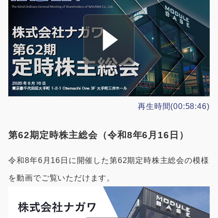
施工事例
用途から探す
あなたにナガワがお薦めの理由
事務所・作業場
Webカタログ
倉庫・工場
会社概要
店舗
よくあるご質問
再生時間(00:58:46)
ガレージ・物置
第62期定時株主総会（令和8年6月16日）
勉強部屋・子供部屋
その他
令和8年6月16日に開催した第62期定時株主総会の模様
休憩室・喫煙室
お問い合わせ
を動画でご覧いただけます。
中古品
ショッピングカート
利用規約