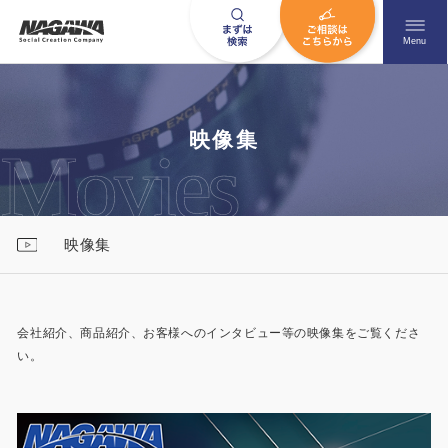
メニュ
Menu
お問い合わせはこちら
映像集
0120-09-9663
映像集
営業時間AM 9:00〜PM6:00
土日祝日を除く
会社紹介、商品紹介、お客様へのインタビュー等の映像集をご覧くださ
い。
HOME
ナガワについて知る
ニュース一覧
展示場を探す