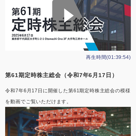
製品特長と納入までの流れ
特定商取引法に基づく表記
ユニットハウス
映像集
モジュール建築（プレハブ）
ナガワひまわり財団
システム建築
再生時間(01:39:54)
危険物保管庫
防災倉庫
第61期定時株主総会（令和7年6月17日）
令和7年6月17日に開催した第61期定時株主総会の模様
展示場用地の募集
を動画でご覧いただけます。