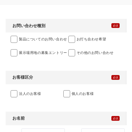
施工事例
用途から探す
あなたにナガワがお薦めの理由
お問い合わせ種別
事務所・作業場
Webカタログ
製品についてのお問い合わせ
お打ち合わせ希望
倉庫・工場
会社概要
展⽰場⽤地の募集エントリー
その他のお問い合わせ
店舗
よくあるご質問
ガレージ・物置
お客様区分
勉強部屋・子供部屋
その他
法人のお客様
個人のお客様
休憩室・喫煙室
お問い合わせ
中古品
ショッピングカート
お名前
利用規約