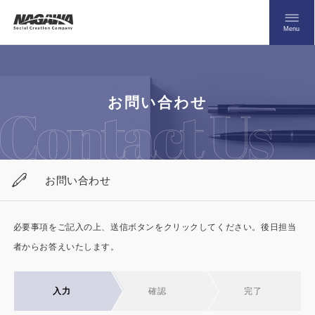
メニュ
Menu
お問い合わせはこちら
お問い合わせ
0120-09-9663
お問い合わせ
営業時間AM 9:00〜PM6:00
土日祝日を除く
必要事項をご記入の上、送信ボタンをクリックしてください。後日担当
者からお答えいたします。
HOME
ナガワについて知る
ニュース一覧
展示場を探す
入力
確認
完了