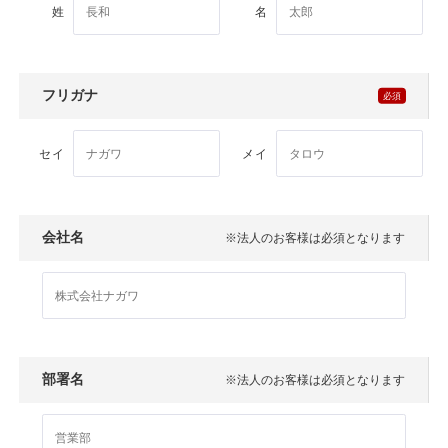
姓
名
製品特長と納入までの流れ
特定商取引法に基づく表記
ユニットハウス
映像集
フリガナ
モジュール建築（プレハブ）
ナガワひまわり財団
システム建築
セイ
メイ
危険物保管庫
会社名
※法人のお客様は必須となります
防災倉庫
展示場用地の募集
部署名
※法人のお客様は必須となります