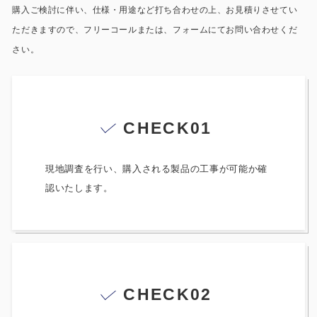
製品特長と納入までの流れ
購入ご検討に伴い、仕様・用途など打ち合わせの上、お見積りさせてい
特定商取引法に基づく表記
ただきますので、フリーコールまたは、フォームにてお問い合わせくだ
ユニットハウス
映像集
さい。
モジュール建築（プレハブ）
ナガワひまわり財団
システム建築
CHECK01
危険物保管庫
現地調査を行い、購入される製品の工事が可能か確
防災倉庫
認いたします。
展示場用地の募集
CHECK02