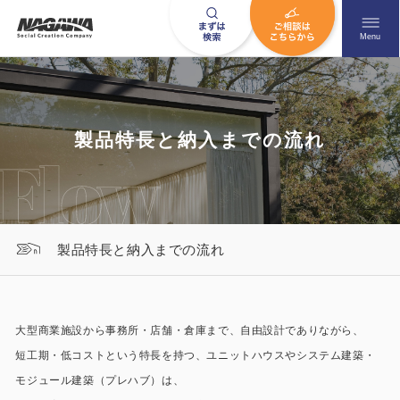
メニュ
Menu
お問い合わせはこちら
製品特長と納入までの流れ
0120-09-9663
営業時間AM 9:00〜PM6:00
製品特長と納入までの流れ
土日祝日を除く
大型商業施設から事務所・店舗・倉庫まで、自由設計でありながら、
HOME
ナガワについて知る
短工期・低コストという特長を持つ、ユニットハウスやシステム建築・
ニュース一覧
展示場を探す
モジュール建築（プレハブ）は、