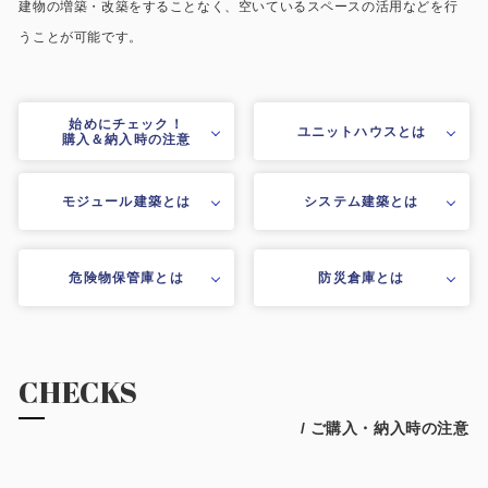
建物の増築・改築をすることなく、空いているスペースの活用などを行
施工事例
うことが可能です。
用途から探す
あなたにナガワがお薦めの理由
事務所・作業場
Webカタログ
始めにチェック！
ユニットハウスとは
購入＆納入時の注意
倉庫・工場
会社概要
モジュール建築とは
システム建築とは
店舗
よくあるご質問
ガレージ・物置
危険物保管庫とは
防災倉庫とは
勉強部屋・子供部屋
その他
休憩室・喫煙室
お問い合わせ
CHECKS
中古品
ショッピングカート
/ ご購入・納入時の注意
利用規約