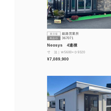
姫路営業所
展示場
367071
商品ID
Neosys 4連棟
寸 法｜Ｗ5600×Ｄ9320
¥7,089,900