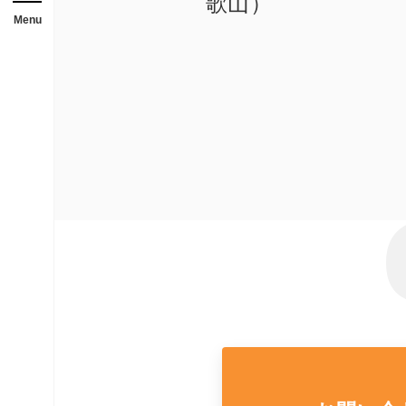
歌山）
メニューを開閉する
店舗
Menu
ガレージ・物置
勉強部屋・子供部屋
休憩室・喫煙室
中古品
展示場用地の募集