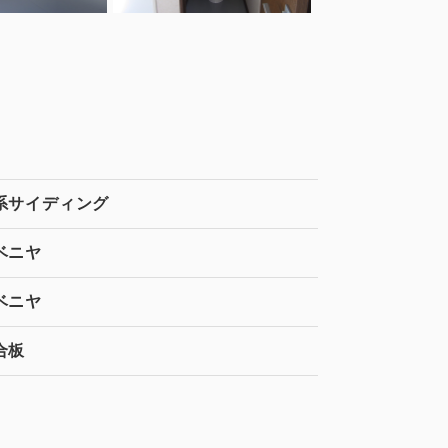
系サイディング
ベニヤ
ベニヤ
合板