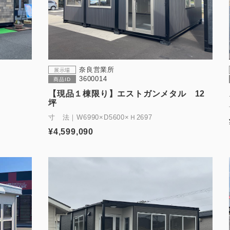
奈良営業所
展示場
3600014
商品ID
【現品１棟限り】エストガンメタル 12
坪
寸 法｜W6990×D5600×Ｈ2697
¥4,599,090