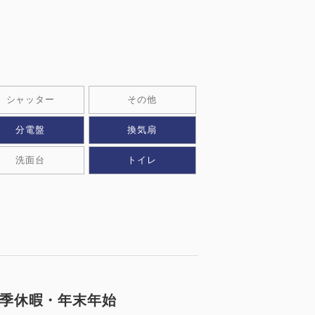
3
0
シャッター
その他
分電盤
換気扇
洗⾯台
トイレ
知る
季休暇・年末年始