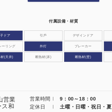
付属設備・材質
0120-09-966
ら
営業時間AM 9:00〜PM6:0
親⼦ドア
引⼾
デザインドア
土日祝日を除く
シーリング
外灯
ブレーカー
材(天井)
断熱材(床)
断熱材(壁)
製品特長と納入までの流れ
ナガワについて
ユニットハウス
展示場を探す
山営業
営業時間
9：00～18：00
ース和
定休日
土曜・日曜・祝日・夏
モジュール建築（プレハブ）
施工事例