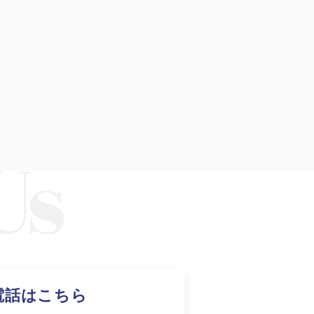
がお薦めの理由
ート
基づく表記
電話はこちら
財団