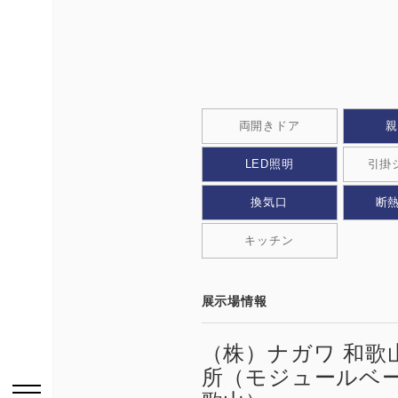
お問い合わせはこち
両開きドア
LED照明
引掛
換気⼝
断熱
HOME
キッチン
ニュース一覧
展示場情報
用途から探す
事務所・作業場
（株）ナガワ 和歌
所（モジュールベ
倉庫・工場