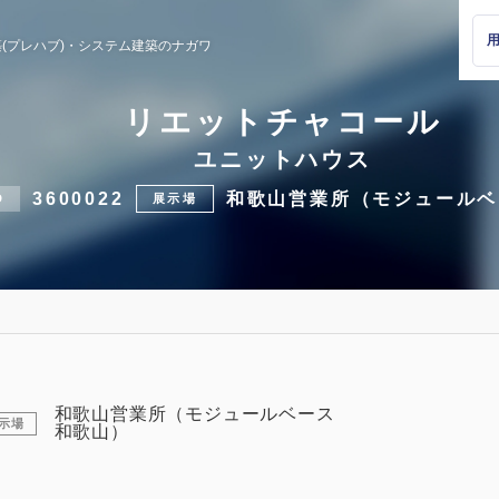
(プレハブ)・
システム建築のナガワ
リエットチャコール
ユニットハウス
3600022
和歌山営業所（モジュールベ
D
展示場
和歌山営業所（モジュールベース
示場
和歌山）