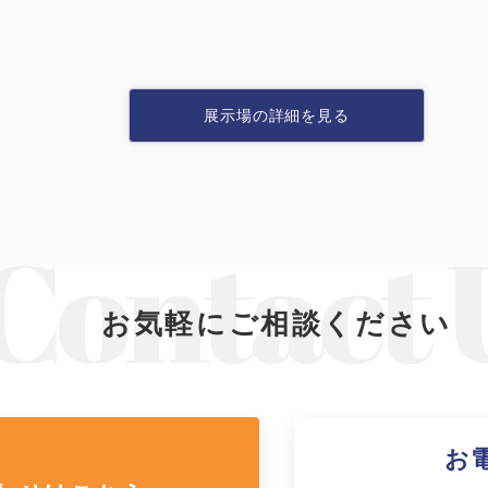
システム建築
あなたにナガワ
危険物保管庫
Webカタログ
防災倉庫
会社概要
展示場の詳細を見る
よくあるご質問
その他
お問い合わせ
ショッピングカ
お気軽にご相談ください
利用規約
特定商取引法に
映像集
お
ナガワひまわり