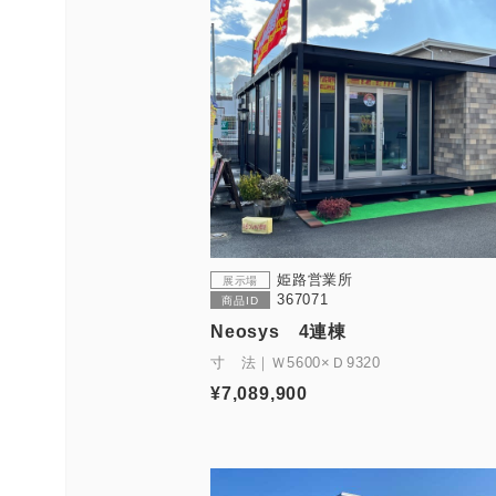
姫路営業所
展示場
367071
商品ID
Neosys 4連棟
寸 法｜Ｗ5600×Ｄ9320
¥7,089,900