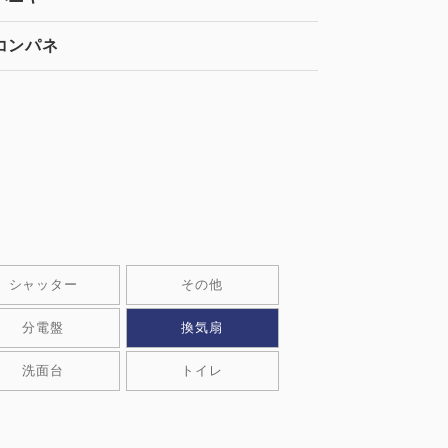
コンパネ
3
0
シャッター
その他
分電盤
換気扇
知る
洗⾯台
トイレ