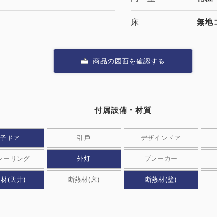
床
無地
0120-09-966
ら
商品の図面を確認する
営業時間AM 9:00〜PM6:0
土日祝日を除く
付属設備・材質
親⼦ドア
引⼾
デザインドア
シーリング
外灯
ブレーカー
製品特長と納入までの流れ
ナガワについて
材(天井)
断熱材(床)
断熱材(壁)
ユニットハウス
展示場を探す
モジュール建築（プレハブ）
施工事例