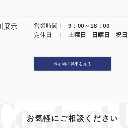
システム建築
あなたにナガワ
危険物保管庫
Webカタログ
川展示
営業時間
9：00～18：00
防災倉庫
会社概要
定休日
土曜日 日曜日 祝日
よくあるご質問
その他
展示場の詳細を見る
お問い合わせ
ショッピングカ
利用規約
特定商取引法に
映像集
お気軽にご相談ください
ナガワひまわり