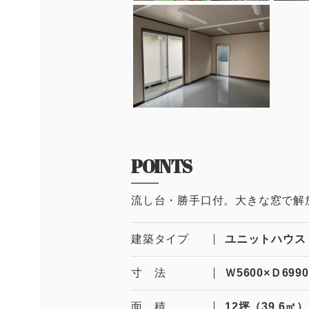
POINTS
流し台・勝手口付。大きな窓で解
建築タイプ
ユニットハウス
寸 法
Ｗ5600×Ｄ6990
面 積
12坪（39.6㎡）