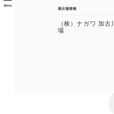
メニューを開閉する
店舗
Menu
展示場情報
ガレージ・物置
（株）ナガワ 加古
勉強部屋・子供部屋
場
休憩室・喫煙室
中古品
展示場用地の募集