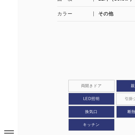
カラー
その他
お問い合わせはこち
HOME
ニュース一覧
両開きドア
LED照明
引掛
用途から探す
換気⼝
断熱
事務所・作業場
キッチン
倉庫・工場