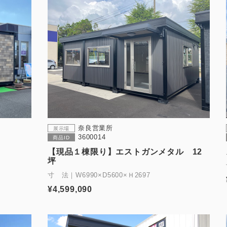
奈良営業所
展示場
3600014
商品ID
【現品１棟限り】エストガンメタル 12
坪
寸 法｜W6990×D5600×Ｈ2697
¥4,599,090