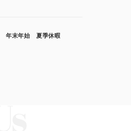
がお薦めの理由
 年末年始 夏季休暇
ート
基づく表記
財団