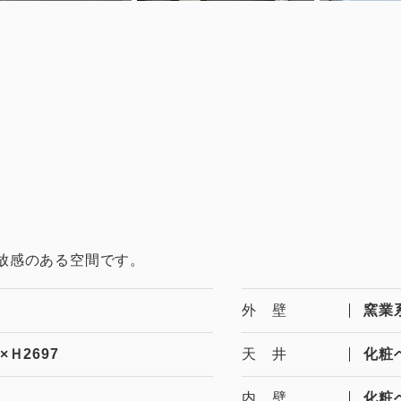
放感のある空間です。
外 壁
窯業
×Ｈ2697
天 井
化粧
内 壁
化粧