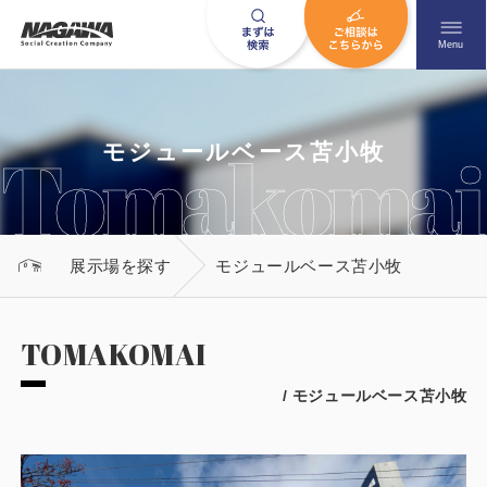
メニュ
Menu
お問い合わせはこちら
モジュールベース苫小牧
0120-09-9663
展示場を探す
モジュールベース苫小牧
営業時間AM 9:00〜PM6:00
土日祝日を除く
TOMAKOMAI
/ モジュールベース苫小牧
HOME
ナガワについて知る
ニュース一覧
展示場を探す