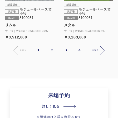
新品販売
新品販売
モジュールベース苫
モジュールベース苫
展示場
展示場
小牧
小牧
3100051
3100061
商品ID
商品ID
リムル
メタル
寸 法｜Ｗ4660×Ｄ5600×Ｈ2697
寸 法｜W4500×D4660×H2697
￥3,512,000
￥3,183,000
1
2
3
4
PREV
NEXT
来場予約
詳しく見る
※混雑時は入場を制限させて