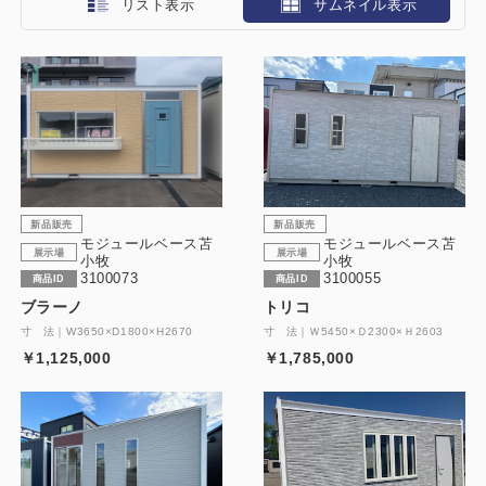
リスト表示
サムネイル表示
新品販売
新品販売
モジュールベース苫
モジュールベース苫
展示場
展示場
小牧
小牧
3100073
3100055
商品ID
商品ID
ブラーノ
トリコ
寸 法｜W3650×D1800×H2670
寸 法｜Ｗ5450×Ｄ2300×Ｈ2603
￥1,125,000
￥1,785,000