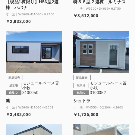
【現品1棟限り】H56型2連
特５６型２連棟 ルミナス
棟 ハバナ
寸 法｜W5600×D4660×H2750
寸 法｜W5600×D4660×Ｈ2750
￥3,512,000
￥2,632,000
新品販売
新品販売
モジュールベース苫
モジュールベース苫
展示場
展示場
小牧
小牧
3100050
3100052
商品ID
商品ID
凛
シュトラ
寸 法｜W5600×D4660×H2603
寸 法｜Ｗ4550×Ｄ2300×Ｈ2603
￥3,482,000
￥1,735,000