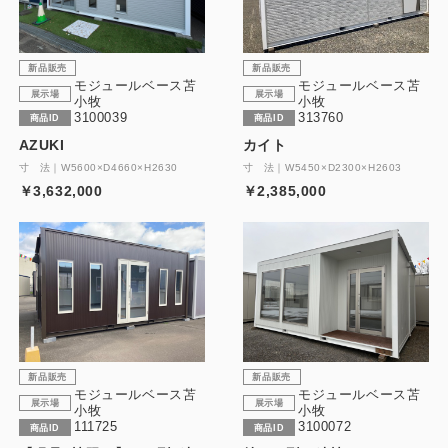
新品販売
新品販売
モジュールベース苫
モジュールベース苫
展示場
展示場
小牧
小牧
3100039
313760
商品ID
商品ID
AZUKI
カイト
寸 法｜W5600×D4660×H2630
寸 法｜W5450×D2300×H2603
￥3,632,000
￥2,385,000
新品販売
新品販売
モジュールベース苫
モジュールベース苫
展示場
展示場
小牧
小牧
111725
3100072
商品ID
商品ID