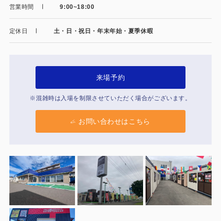
製品特長と納入までの流れ
営業時間
9:00~18:00
特定商取引法に基づく表記
ユニットハウス
定休日
土・日・祝日・年末年始・夏季休暇
映像集
モジュール建築（プレハブ）
ナガワひまわり財団
システム建築
来場予約
危険物保管庫
※混雑時は入場を制限させていただく場合がございます。
防災倉庫
お問い合わせはこちら
展示場用地の募集