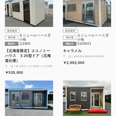
新品販売
新品販売
モジュールベース苫
モジュールベース苫
展示場
展示場
小牧
小牧
111806
3100043
商品ID
商品ID
【北海道限定】エコノミー
キャラメル
ハウス Ｅ20型ドア（北海
寸 法｜W4500×D4660×H2630
道仕様）
￥2,982,000
寸 法｜W 3600 × D 1800 × H 2400
￥535,000