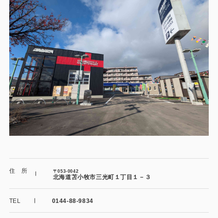
施工事例
用途から探す
あなたにナガワがお薦めの理由
事務所・作業場
Webカタログ
倉庫・工場
会社概要
店舗
よくあるご質問
ガレージ・物置
勉強部屋・子供部屋
その他
休憩室・喫煙室
お問い合わせ
住 所
〒053-0042
北海道苫小牧市三光町１丁目１－３
中古品
ショッピングカート
TEL
0144-88-9834
利用規約