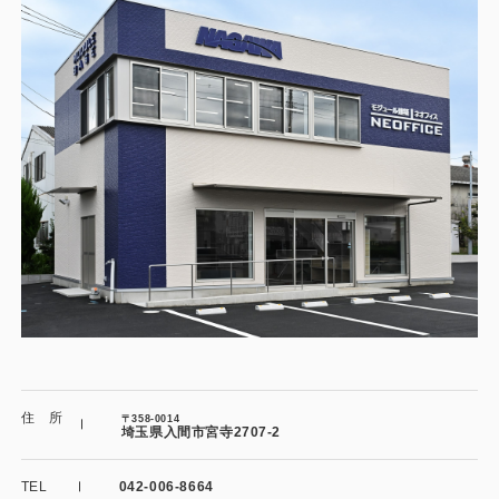
施工事例
用途から探す
あなたにナガワがお薦めの理由
事務所・作業場
Webカタログ
倉庫・工場
会社概要
店舗
よくあるご質問
ガレージ・物置
勉強部屋・子供部屋
その他
休憩室・喫煙室
お問い合わせ
中古品
ショッピングカート
住 所
〒358-0014
埼玉県入間市宮寺2707-2
利用規約
TEL
042-006-8664