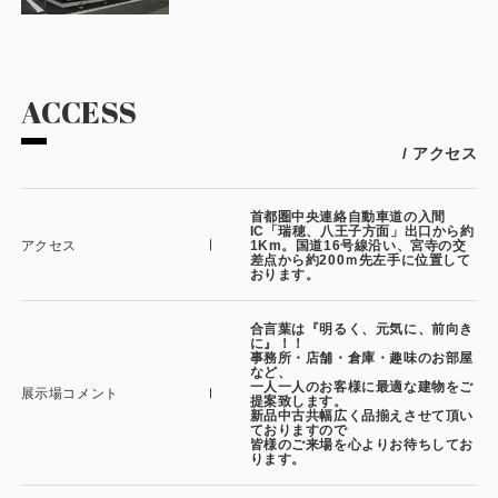
ACCESS
/ アクセス
首都圏中央連絡自動車道の入間
IC「瑞穂、八王子方面」出口から約
アクセス
1Km。国道16号線沿い、宮寺の交
差点から約200ｍ先左手に位置して
おります。
合言葉は『明るく、元気に、前向き
に』！！
事務所・店舗・倉庫・趣味のお部屋
など、
一人一人のお客様に最適な建物をご
展示場コメント
提案致します。
新品中古共幅広く品揃えさせて頂い
ておりますので
皆様のご来場を心よりお待ちしてお
ります。