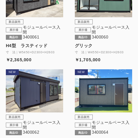
新品販売
新品販売
モジュールベース入
モジュールベース入
展示場
展示場
間
間
3400061
3400060
商品ID
商品ID
H4型 ラスティッド
グリック
寸 法｜W5450×D2300×H2603
寸 法｜W4550×D2300×H2603
￥2,365,000
￥1,705,000
NEW
NEW
新品販売
新品販売
モジュールベース入
モジュールベース入
展示場
展示場
間
間
3400062
3400064
商品ID
商品ID