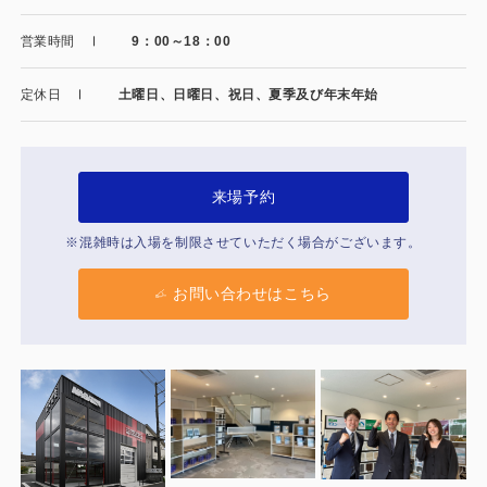
製品特長と納入までの流れ
特定商取引法に基づく表記
営業時間
9：00～18：00
ユニットハウス
映像集
定休日
土曜日、日曜日、祝日、夏季及び年末年始
モジュール建築（プレハブ）
ナガワひまわり財団
システム建築
来場予約
危険物保管庫
※混雑時は入場を制限させていただく場合がございます。
防災倉庫
お問い合わせはこちら
展示場用地の募集