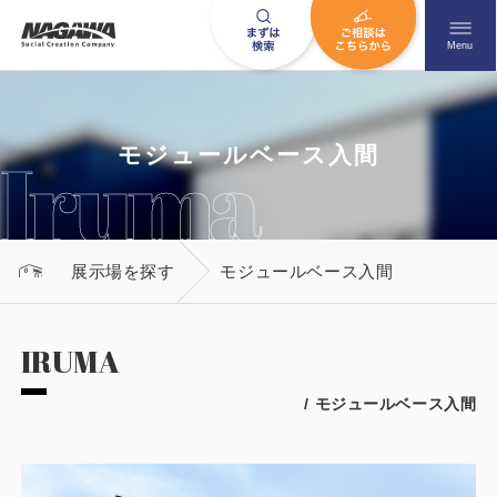
メニュ
Menu
お問い合わせはこちら
モジュールベース入間
0120-09-9663
展示場を探す
モジュールベース入間
営業時間AM 9:00〜PM6:00
土日祝日を除く
IRUMA
/ モジュールベース入間
HOME
ナガワについて知る
ニュース一覧
展示場を探す