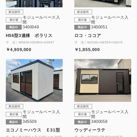
新品販売
新品販売
モジュールベース入
モジュールベース入
展示場
展示場
間
間
3400049
3400051
商品ID
商品ID
H56型3連棟 ポラリス
ロコ・ココア
寸 法｜W5600×D6990×H2697
寸 法｜W2300×D4550×H2670
￥4,909,000
￥1,855,000
新品販売
新品販売
モジュールベース入
モジュールベース入
展示場
展示場
間
間
345509
3400058
商品ID
商品ID
エコノミーハウス Ｅ31型
ウッディーラテ
寸 法｜W 4500 × D 2200 × H 2400
寸 法｜W2300×D5450×H2670