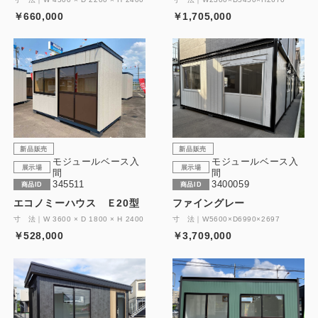
￥660,000
￥1,705,000
新品販売
新品販売
モジュールベース入
モジュールベース入
展示場
展示場
間
間
345511
3400059
商品ID
商品ID
エコノミーハウス Ｅ20型
ファイングレー
寸 法｜W 3600 × D 1800 × H 2400
寸 法｜W5600×D6990×2697
￥528,000
￥3,709,000