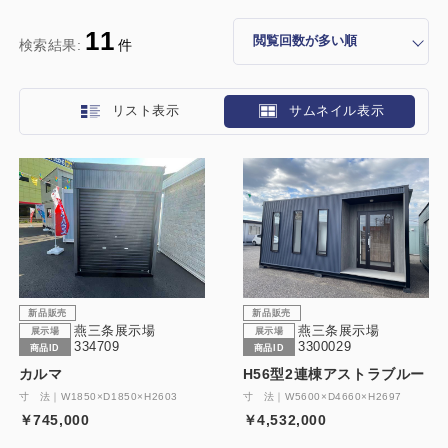
11
検索結果:
件
リスト表示
サムネイル表示
新品販売
新品販売
燕三条展示場
燕三条展示場
展示場
展示場
334709
3300029
商品ID
商品ID
カルマ
H56型2連棟アストラブルー
寸 法｜W1850×D1850×H2603
寸 法｜W5600×D4660×H2697
￥745,000
￥4,532,000