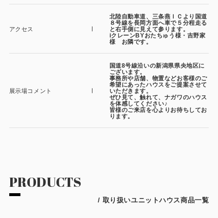
北陸自動車道、三条燕ＩＣより国道
８号線を長岡方面へ車で５分程走る
アクセス
と右手側に見えて参ります。
iクレーンBYおたちゅう様・吉野家
様 お隣です。
国道8号線沿いの新潟県県央地区に
ございます。
事務所や店舗、物置などお客様のご
希望にあったハウスをご提案させて
展示場コメント
いただきます。
ぜひ見て、触れて、ナガワのハウス
を体感してください♪
皆様のご来店を心よりお待ちしてお
ります。
PRODUCTS
/ 取り扱いユニットハウス商品一覧