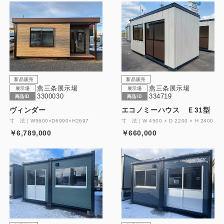
新品販売
新品販売
燕三条展示場
燕三条展示場
展示場
展示場
3300030
334719
商品ID
商品ID
ヴィンダー
エコノミーハウス Ｅ31型
寸 法｜W5600×D6990×H2697
寸 法｜W 4500 × D 2200 × H 2400
￥6,789,000
￥660,000