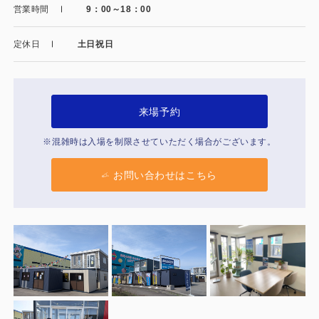
製品特長と納入までの流れ
営業時間
9：00～18：00
特定商取引法に基づく表記
ユニットハウス
定休日
土日祝日
映像集
モジュール建築（プレハブ）
ナガワひまわり財団
システム建築
来場予約
危険物保管庫
※混雑時は入場を制限させていただく場合がございます。
防災倉庫
お問い合わせはこちら
展示場用地の募集