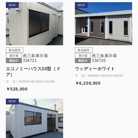
NEW
NEW
新品販売
新品販売
燕三条展示場
燕三条展示場
展示場
展示場
334721
334720
商品ID
商品ID
エコノミーハウス20型（ド
ウッディーホワイト
ア）
寸 法｜W6990×D5600×H2697
寸 法｜W3600×D1800×H2400
￥6,209,000
￥528,000
NEW