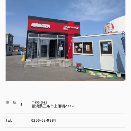
施工事例
用途から探す
あなたにナガワがお薦めの理由
事務所・作業場
Webカタログ
倉庫・工場
会社概要
店舗
よくあるご質問
ガレージ・物置
勉強部屋・子供部屋
その他
休憩室・喫煙室
お問い合わせ
住 所
〒955-0091
新潟県三条市上須頃237-1
中古品
ショッピングカート
TEL
0256-68-9984
利用規約