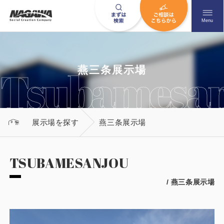
メニュ
Menu
お問い合わせはこちら
燕三条展示場
0120-09-9663
展示場を探す
燕三条展示場
営業時間AM 9:00〜PM6:00
土日祝日を除く
TSUBAMESANJOU
/ 燕三条展示場
HOME
ナガワについて知る
ニュース一覧
展示場を探す