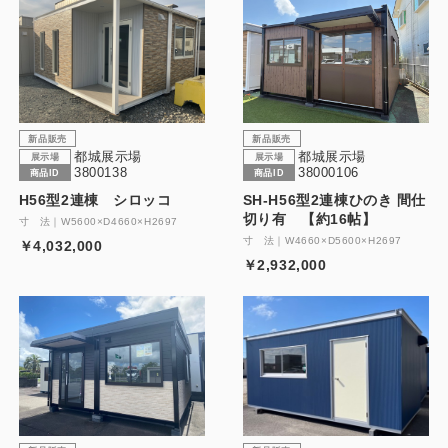
新品販売
新品販売
都城展示場
都城展示場
展示場
展示場
3800138
38000106
商品ID
商品ID
H56型2連棟 シロッコ
SH-H56型2連棟ひのき 間仕
切り有 【約16帖】
寸 法｜W5600×D4660×H2697
寸 法｜W4660×D5600×H2697
￥4,032,000
￥2,932,000