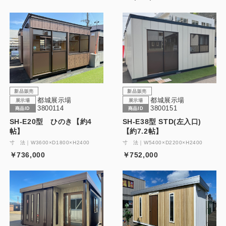
新品販売
新品販売
都城展示場
都城展示場
展示場
展示場
3800114
3800151
商品ID
商品ID
SH-E20型 ひのき【約4
SH-E38型 STD(左入口)
帖】
【約7.2帖】
寸 法｜W3600×D1800×H2400
寸 法｜W5400×D2200×H2400
￥736,000
￥752,000