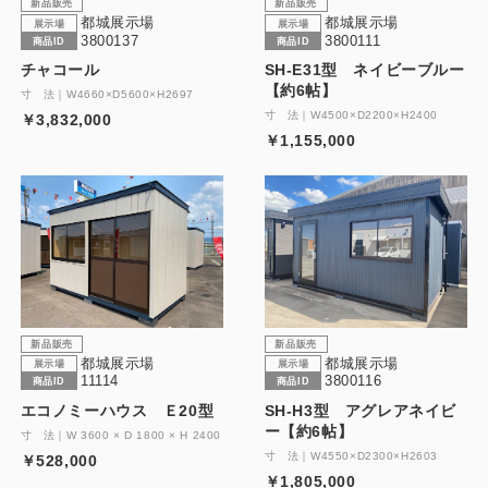
新品販売
新品販売
都城展示場
都城展示場
展示場
展示場
3800137
3800111
商品ID
商品ID
チャコール
SH-E31型 ネイビーブルー
【約6帖】
寸 法｜W4660×D5600×H2697
寸 法｜W4500×D2200×H2400
￥3,832,000
￥1,155,000
新品販売
新品販売
都城展示場
都城展示場
展示場
展示場
11114
3800116
商品ID
商品ID
エコノミーハウス Ｅ20型
SH-H3型 アグレアネイビ
ー【約6帖】
寸 法｜W 3600 × D 1800 × H 2400
寸 法｜W4550×D2300×H2603
￥528,000
￥1,805,000