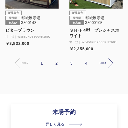
新品販売
新品販売
都城展示場
都城展示場
展示場
展示場
3800143
38000105
商品ID
商品ID
ビターブラウン
ＳＨ-Ｈ4型 プレシャスホ
ワイト
寸 法｜W4660×D5600×H2697
寸 法｜Ｗ5450×Ｄ2300×Ｈ2603
￥3,832,000
￥2,355,000
1
2
3
4
PREV
NEXT
来場予約
詳しく見る