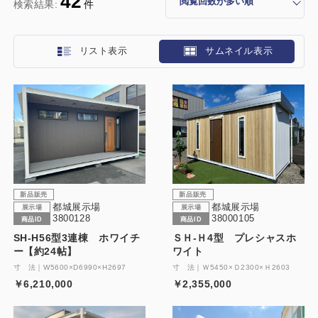
42
検索結果:
件
リスト表示
サムネイル表示
新品販売
新品販売
都城展示場
都城展示場
展示場
展示場
3800128
38000105
商品ID
商品ID
SH-H56型3連棟 ホワイチ
ＳＨ-Ｈ4型 プレシャスホ
ー【約24帖】
ワイト
寸 法｜W5600×D6990×H2697
寸 法｜Ｗ5450×Ｄ2300×Ｈ2603
￥6,210,000
￥2,355,000