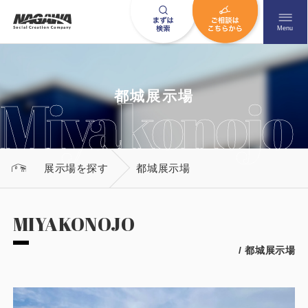
メニュ
Menu
お問い合わせはこちら
都城展示場
0120-09-9663
展示場を探す
都城展示場
営業時間AM 9:00〜PM6:00
土日祝日を除く
MIYAKONOJO
/ 都城展示場
HOME
ナガワについて知る
ニュース一覧
展示場を探す