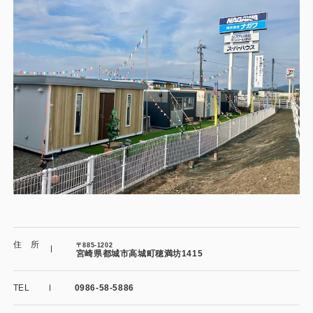
施工事例
用途から探す
あなたにナガワがお薦めの理由
事務所・作業場
Webカタログ
倉庫・工場
会社概要
店舗
よくあるご質問
ガレージ・物置
勉強部屋・子供部屋
その他
休憩室・喫煙室
お問い合わせ
住 所
〒885-1202
宮崎県都城市高城町穂満坊1415
中古品
ショッピングカート
TEL
0986-58-5886
利用規約