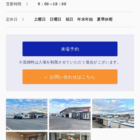
製品特長と納入までの流れ
営業時間
9：00～18：00
特定商取引法に基づく表記
ユニットハウス
定休日
土曜日 日曜日 祝日 年末年始 夏季休暇
映像集
モジュール建築（プレハブ）
ナガワひまわり財団
システム建築
来場予約
危険物保管庫
※混雑時は入場を制限させていただく場合がございます。
防災倉庫
お問い合わせはこちら
展示場用地の募集