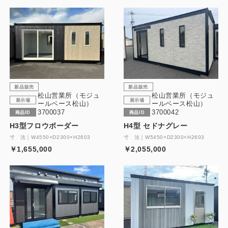
新品販売
新品販売
松山営業所（モジュ
松山営業所（モジュ
展示場
展示場
ールベース松山）
ールベース松山）
3700037
3700042
商品ID
商品ID
H3型フロウボーダー
H4型 セドナグレー
寸 法｜W4550×D2300×H2603
寸 法｜W5450×D2300×H2603
￥1,655,000
￥2,055,000