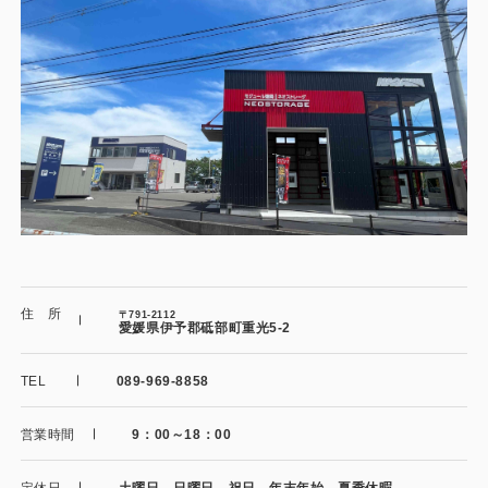
施工事例
用途から探す
あなたにナガワがお薦めの理由
事務所・作業場
Webカタログ
倉庫・工場
会社概要
店舗
よくあるご質問
ガレージ・物置
勉強部屋・子供部屋
その他
住 所
〒791-2112
愛媛県伊予郡砥部町重光5-2
休憩室・喫煙室
お問い合わせ
TEL
089-969-8858
中古品
ショッピングカート
営業時間
9：00～18：00
利用規約
定休日
土曜日 日曜日 祝日 年末年始 夏季休暇