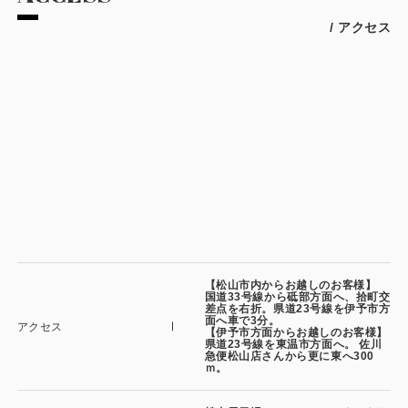
/ アクセス
【松山市内からお越しのお客様】
国道33号線から砥部方面へ、拾町交
差点を右折。県道23号線を伊予市方
面へ車で3分。
アクセス
【伊予市方面からお越しのお客様】
県道23号線を東温市方面へ。 佐川
急便松山店さんから更に東へ300
ｍ。