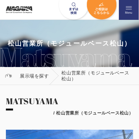
メニュ
Menu
お問い合わせはこちら
松山営業所（モジュールベース松山）
松山営業所（モジュールベース
0120-09-9663
展示場を探す
松山）
営業時間AM 9:00〜PM6:00
土日祝日を除く
MATSUYAMA
/ 松山営業所（モジュールベース松山）
HOME
ナガワについて知る
ニュース一覧
展示場を探す