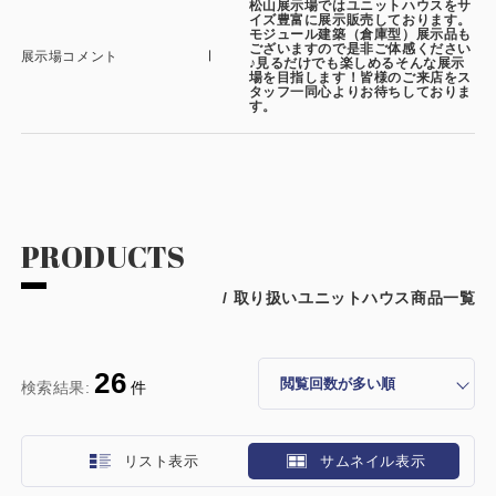
松山展示場ではユニットハウスをサ
イズ豊富に展示販売しております。
モジュール建築（倉庫型）展示品も
ございますので是非ご体感ください
展示場コメント
♪見るだけでも楽しめるそんな展示
場を目指します！皆様のご来店をス
タッフ一同心よりお待ちしておりま
す。
PRODUCTS
/ 取り扱いユニットハウス商品一覧
26
検索結果:
件
リスト表示
サムネイル表示