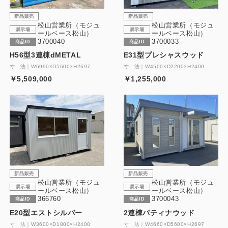
新品販売
新品販売
松山営業所（モジュ
松山営業所（モジュ
展示場
展示場
ールベース松山）
ールベース松山）
3700040
3700033
商品ID
商品ID
H56型3連棟dMETAL
E31型プレシャスウッド
寸 法｜W6990×D5600×H2697
寸 法｜W4500×D2200×H2400
￥5,509,000
￥1,255,000
新品販売
新品販売
松山営業所（モジュ
松山営業所（モジュ
展示場
展示場
ールベース松山）
ールベース松山）
366760
3700043
商品ID
商品ID
E20型エストシルバー
2連棟パティナウッド
寸 法｜W3600×D1800×H2400
寸 法｜W4660×D5600×H2697