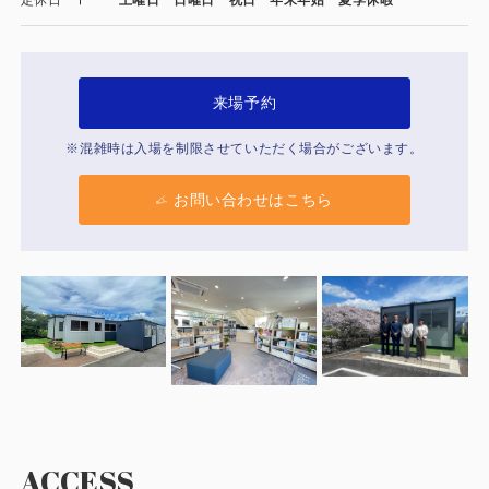
製品特長と納入までの流れ
特定商取引法に基づく表記
ユニットハウス
映像集
来場予約
モジュール建築（プレハブ）
ナガワひまわり財団
※混雑時は入場を制限させていただく場合がございます。
システム建築
お問い合わせはこちら
危険物保管庫
防災倉庫
展示場用地の募集
ACCESS