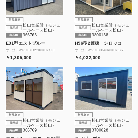
新品販売
新品販売
松山営業所（モジュ
松山営業所（モジュ
展示場
展示場
ールベース松山）
ールベース松山）
366763
3800138
商品ID
商品ID
E31型エストブルー
H56型2連棟 シロッコ
寸 法｜W4500×D2200×H2400
寸 法｜W5600×D4660×H2697
￥1,305,000
￥4,032,000
新品販売
新品販売
松山営業所（モジュ
松山営業所（モジュ
展示場
展示場
ールベース松山）
ールベース松山）
366769
3700028
商品ID
商品ID