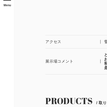
メニューを開閉する
店舗
Menu
ガレージ・物置
勉強部屋・子供部屋
休憩室・喫煙室
中古品
アクセス
展示場コメント
展示場用地の募集
PRODUCTS
/ 