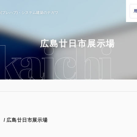
(プレハブ)・
システム建築のナガワ
広島廿日市展示場
/ 広島廿日市展示場