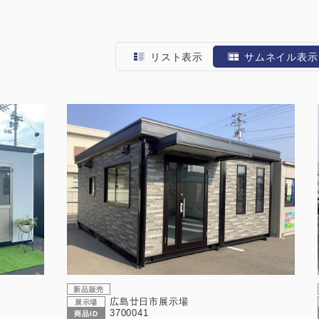
リスト表示
サムネイル表示
新品販売
広島廿日市展示場
展示場
3700041
商品ID