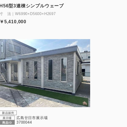
H56型3連棟シンプルウェーブ
寸 法｜W6990×D5600×H2697
￥5,410,000
新品販売
広島廿日市展示場
展示場
3700044
商品ID