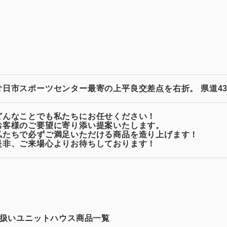
システム建築
あなたにナガワ
危険物保管庫
Webカタログ
防災倉庫
会社概要
よくあるご質問
廿日市スポーツセンター最寄の上平良交差点を右折。 県道43
その他
どんなことでも私たちにお任せください！
お問い合わせ
お客様のご要望に寄り添い提案いたします。
私たちで必ずご満足いただける商品を造り上げます！
ショッピングカ
是非、ご来場心よりお待ちしております！
利用規約
特定商取引法に
映像集
ナガワひまわり
取り扱いユニットハウス商品一覧