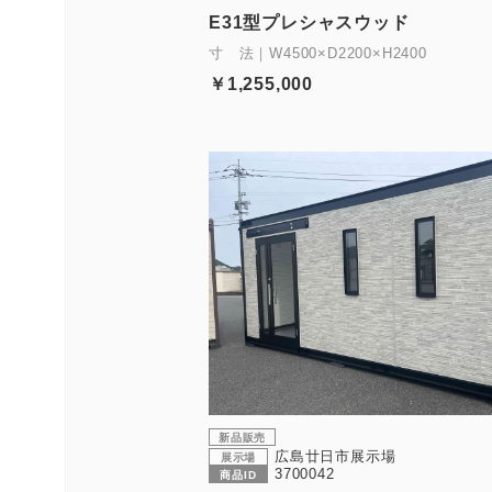
E31型プレシャスウッド
寸 法｜W4500×D2200×H2400
￥1,255,000
新品販売
広島廿日市展示場
展示場
3700042
商品ID