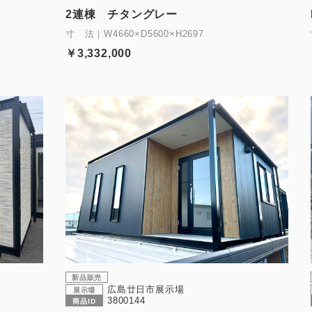
2連棟 チタングレー
寸 法｜W4660×D5600×H2697
￥3,332,000
新品販売
広島廿日市展示場
展示場
3800144
商品ID