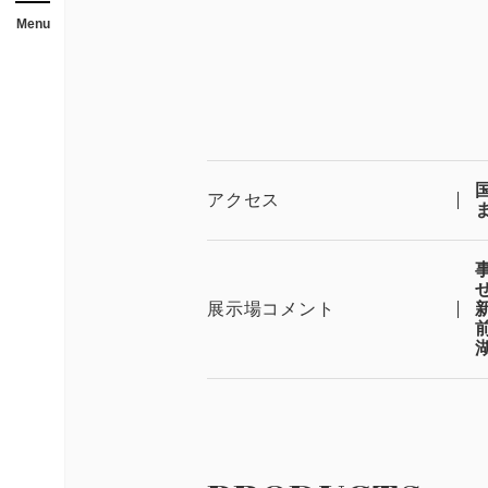
メニューを開閉する
店舗
Menu
ガレージ・物置
勉強部屋・子供部屋
休憩室・喫煙室
中古品
アクセス
展示場用地の募集
展示場コメント