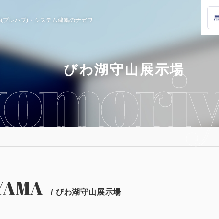
(プレハブ)・
システム建築のナガワ
びわ湖守山展示場
YAMA
/ びわ湖守山展示場