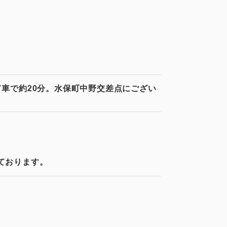
がお薦めの理由
車で約20分。水保町中野交差点にござい
ート
。
ております。
基づく表記
財団