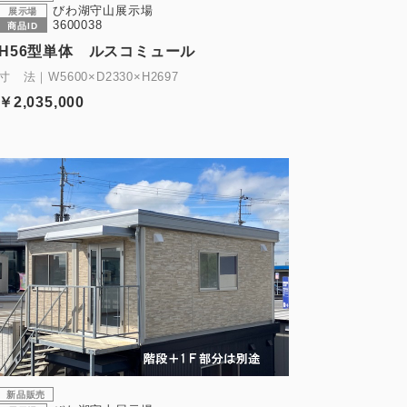
びわ湖守山展示場
展示場
3600038
商品ID
H56型単体 ルスコミュール
寸 法｜W5600×D2330×H2697
￥2,035,000
新品販売