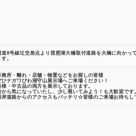
システム建築
あなたにナガワ
危険物保管庫
Webカタログ
防災倉庫
会社概要
よくあるご質問
国道8号線辻交差点より琵琶湖大橋取付道路を大橋に向かって
ます。
その他
お問い合わせ
事務所・離れ・店舗・物置などをお探しの皆様
ぜひナガワびわ湖守山展示場へご来場ください！
ショッピングカ
新棟・中古品の両方を展示しております。
前から気になっていたし、少し覗いてみよう！も大歓迎です
利用規約
湖岸道路からのアクセスもバッチリ☆皆様のご来場お待ちし
特定商取引法に
映像集
ナガワひまわり