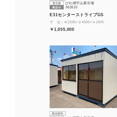
びわ湖守山展示場
展示場
362610
商品ID
E31センターストライプGS
寸 法｜Ｗ2200×Ｄ4500×Ｈ2400
￥1,055,000
新品販売