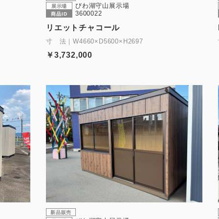
びわ湖守山展示場
展示場
3600022
商品ID
リエットチャコール
寸 法｜W4660×D5600×H2697
￥3,732,000
新品販売