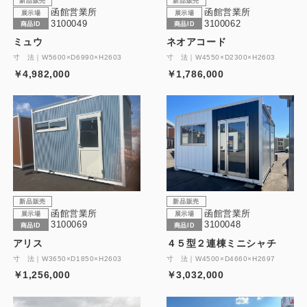
新品販売
新品販売
函館営業所
函館営業所
展示場
展示場
3100049
3100062
商品ID
商品ID
ミュウ
ネオアコード
寸 法｜W5600×D6990×H2603
寸 法｜W4550×D2300×H2603
￥4,982,000
￥1,786,000
新品販売
新品販売
函館営業所
函館営業所
展示場
展示場
3100069
3100048
商品ID
商品ID
アリス
４５型２連棟ミニシャチ
寸 法｜W3650×D1850×H2603
寸 法｜W4500×D4660×H2697
￥1,256,000
￥3,032,000