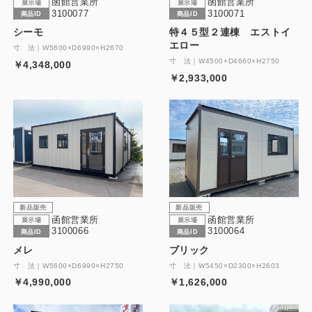
函館営業所
函館営業所
展示場
展示場
3100077
3100071
商品ID
商品ID
シーモ
特４５型２連棟 エストイ
エロー
寸 法｜W5600×D6990×H2670
寸 法｜W4500×D4660×H2750
￥4,348,000
￥2,933,000
新品販売
新品販売
函館営業所
函館営業所
展示場
展示場
3100066
3100064
商品ID
商品ID
メレ
ブリック
寸 法｜W5600×D6990×H2750
寸 法｜W5450×D2300×H2603
￥4,990,000
￥1,626,000