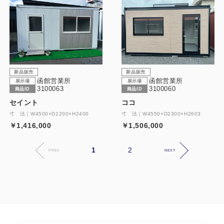
新品販売
新品販売
函館営業所
函館営業所
展示場
展示場
3100063
3100060
商品ID
商品ID
セイント
ココ
寸 法｜W4500×D2200×H2400
寸 法｜W4550×D2300×H2603
￥1,416,000
￥1,506,000
1
2
PREV
NEXT