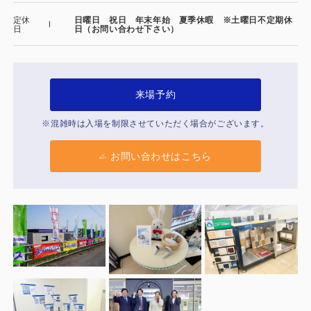
製品特長と納入までの流れ
特定商取引法に基づく表記
定休
日曜日 祝日 年末年始 夏季休暇 ※土曜日不定期休
日
日（お問い合わせ下さい）
ユニットハウス
映像集
モジュール建築（プレハブ）
ナガワひまわり財団
来場予約
システム建築
※混雑時は入場を制限させていただく場合がございます。
危険物保管庫
お問い合わせはこちら
防災倉庫
展示場用地の募集