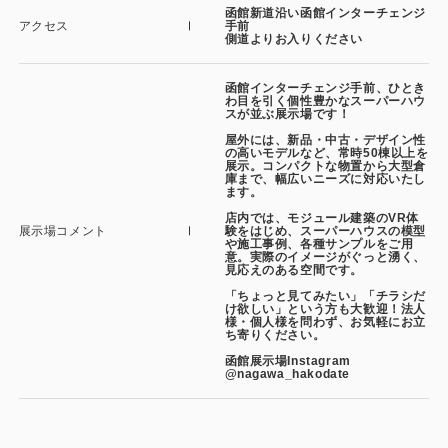
函館新道沿い函館インターチェンジ
アクセス
手前
側道よりお入りください
函館インターチェンジ手前、ひとき
わ目を引く個性豊かなスーパーハウ
スが並ぶ展示場です！
屋外には、新品・中古・デザイン性
の高いモデルなど、常時50棟以上を
展示。コンパクトな物置から大型倉
庫まで、幅広いニーズに対応いたし
ます。
店内では、モジュール建築のVR体
展示場コメント
験をはじめ、スーパーハウスの模型
や施工事例、各種サンプルをご用
意。実際のイメージがぐっと湧く、
見応えのある空間です。
「ちょっと見てみたい」「チラシだ
け欲しい」という方も大歓迎！法人
様・個人様を問わず、お気軽にお立
ち寄りください。
函館展示場Instagram
@nagawa_hakodate