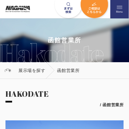
メニュ
Menu
お問い合わせはこちら
函館営業所
0120-09-9663
展示場を探す
函館営業所
営業時間AM 9:00〜PM6:00
土日祝日を除く
HAKODATE
/ 函館営業所
HOME
ナガワについて知る
ニュース一覧
展示場を探す