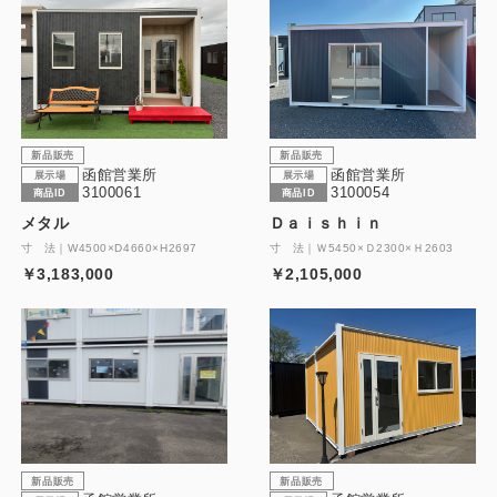
新品販売
新品販売
函館営業所
函館営業所
展示場
展示場
3100061
3100054
商品ID
商品ID
メタル
Ｄａｉｓｈｉｎ
寸 法｜W4500×D4660×H2697
寸 法｜Ｗ5450×Ｄ2300×Ｈ2603
￥3,183,000
￥2,105,000
新品販売
新品販売