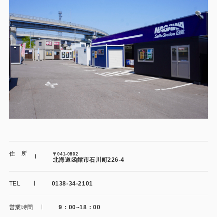
施工事例
用途から探す
あなたにナガワがお薦めの理由
事務所・作業場
Webカタログ
倉庫・工場
会社概要
店舗
よくあるご質問
ガレージ・物置
勉強部屋・子供部屋
その他
住 所
〒041-0802
休憩室・喫煙室
お問い合わせ
北海道函館市石川町226-4
中古品
ショッピングカート
TEL
0138-34-2101
利用規約
営業時間
9：00~18：00