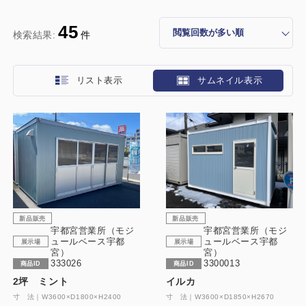
45
検索結果:
件
リスト表示
サムネイル表示
新品販売
新品販売
宇都宮営業所（モジ
宇都宮営業所（モジ
ュールベース宇都
ュールベース宇都
展示場
展示場
宮）
宮）
333026
3300013
商品ID
商品ID
2坪 ミント
イルカ
寸 法｜W3600×D1800×H2400
寸 法｜W3600×D1850×H2670