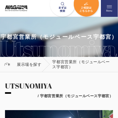
メニュ
Menu
お問い合わせはこちら
宇都宮営業所（モジュールベース宇都宮）
宇都宮営業所（モジュールベー
0120-09-9663
展示場を探す
ス宇都宮）
営業時間AM 9:00〜PM6:00
土日祝日を除く
UTSUNOMIYA
/ 宇都宮営業所（モジュールベース宇都宮）
HOME
ナガワについて知る
ニュース一覧
展示場を探す