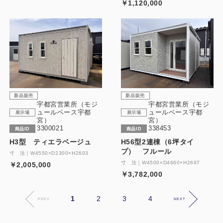
￥1,120,000
新品販売
新品販売
宇都宮営業所（モジ
宇都宮営業所（モジ
ュールベース宇都
ュールベース宇都
展示場
展示場
宮）
宮）
3300021
338453
商品ID
商品ID
H3型 ティエラベージュ
H56型2連棟（6坪タイ
プ） フルール
寸 法｜W4550×D2300×H2603
寸 法｜W4500×D4660×H2697
￥2,005,000
￥3,782,000
1
2
3
4
PREV
NEXT