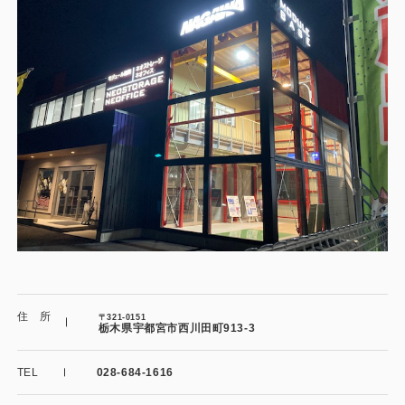
施工事例
用途から探す
あなたにナガワがお薦めの理由
事務所・作業場
Webカタログ
倉庫・工場
会社概要
店舗
よくあるご質問
ガレージ・物置
勉強部屋・子供部屋
その他
休憩室・喫煙室
お問い合わせ
住 所
〒321-0151
栃木県宇都宮市西川田町913-3
中古品
ショッピングカート
TEL
028-684-1616
利用規約