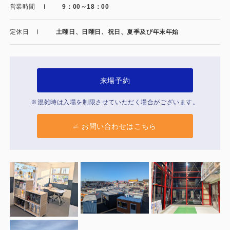
製品特長と納入までの流れ
営業時間
9：00～18：00
特定商取引法に基づく表記
ユニットハウス
定休日
土曜日、日曜日、祝日、夏季及び年末年始
映像集
モジュール建築（プレハブ）
ナガワひまわり財団
システム建築
来場予約
危険物保管庫
※混雑時は入場を制限させていただく場合がございます。
防災倉庫
お問い合わせはこちら
展示場用地の募集