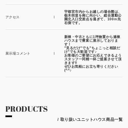
宇都宮市内からお越しの場合際は、
栃木街道を南に向かい、総合運動公
アクセス
園北入口交差点を過ぎて、100ｍ先
右側です。
新棟・中古ともに1坪物置から連棟
ハウスまで豊富に展示しておりま
す！
”見るだけ”でも”ちょこっと相談だ
け”でも大歓迎です♪
展示場コメント
お客様のご要望にお応えできるよう
スタッフ一同精一杯ご提案させて頂
きます‼
ぜひお気軽にお立ち寄りください
(^^♪
PRODUCTS
/ 取り扱いユニットハウス商品一覧