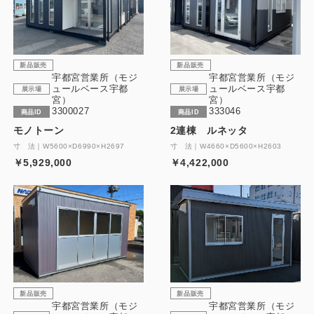
新品販売
新品販売
宇都宮営業所（モジ
宇都宮営業所（モジ
ュールベース宇都
ュールベース宇都
展示場
展示場
宮）
宮）
3300027
333046
商品ID
商品ID
モノトーン
2連棟 ルネッタ
寸 法｜W5600×D6990×H2697
寸 法｜W4660×D5600×H2603
￥5,929,000
￥4,422,000
新品販売
新品販売
宇都宮営業所（モジ
宇都宮営業所（モジ