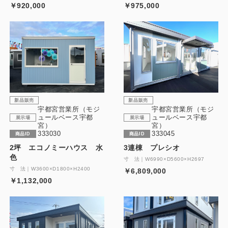
￥920,000
￥975,000
新品販売
新品販売
宇都宮営業所（モジ
宇都宮営業所（モジ
ュールベース宇都
ュールベース宇都
展示場
展示場
宮）
宮）
333030
333045
商品ID
商品ID
2坪 エコノミーハウス 水
3連棟 プレシオ
色
寸 法｜W6990×D5600×H2697
寸 法｜W3600×D1800×H2400
￥6,809,000
￥1,132,000