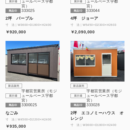
ュールベース宇都
ュールベース宇都
展示場
展示場
宮）
宮）
333025
333044
商品ID
商品ID
2坪 パープル
4坪 ジョーア
寸 法｜W3600×D1800×H2400
寸 法｜W5450×D2300×H2603
￥920,000
￥2,090,000
新品販売
新品販売
宇都宮営業所（モジ
宇都宮営業所（モジ
ュールベース宇都
ュールベース宇都
展示場
展示場
宮）
宮）
3300025
333028
商品ID
商品ID
なごみ
2坪 エコノミーハウス オ
レンジ
寸 法｜W4500×D2200×H2400
寸 法｜W3600×D1800×H2400
￥935,000