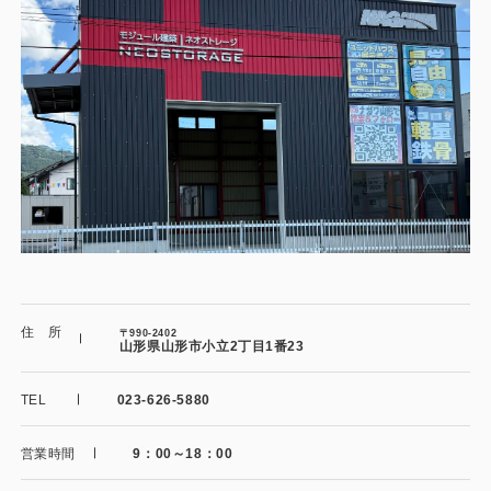
施工事例
用途から探す
あなたにナガワがお薦めの理由
事務所・作業場
Webカタログ
倉庫・工場
会社概要
店舗
よくあるご質問
ガレージ・物置
勉強部屋・子供部屋
その他
住 所
〒990-2402
山形県山形市小立2丁目1番23
休憩室・喫煙室
お問い合わせ
TEL
023-626-5880
中古品
ショッピングカート
営業時間
9：00～18：00
利用規約