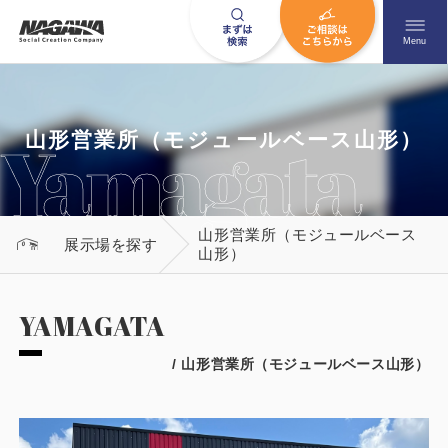
メニュ
Menu
お問い合わせはこちら
山形営業所（モジュールベース山形）
山形営業所（モジュールベース
0120-09-9663
展示場を探す
山形）
営業時間AM 9:00〜PM6:00
土日祝日を除く
YAMAGATA
/ 山形営業所（モジュールベース山形）
HOME
ナガワについて知る
ニュース一覧
展示場を探す