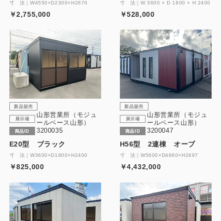
寸 法｜W4550×D2300×H2670
寸 法｜W 3600 × D 1800 × H 2400
￥2,755,000
￥528,000
新品販売
新品販売
山形営業所（モジュ
山形営業所（モジュ
展示場
展示場
ールベース山形）
ールベース山形）
3200035
3200047
商品ID
商品ID
E20型 ブラック
H56型 2連棟 オーブ
寸 法｜W3600×D1800×H2400
寸 法｜W5600×D4660×H2697
￥825,000
￥4,432,000