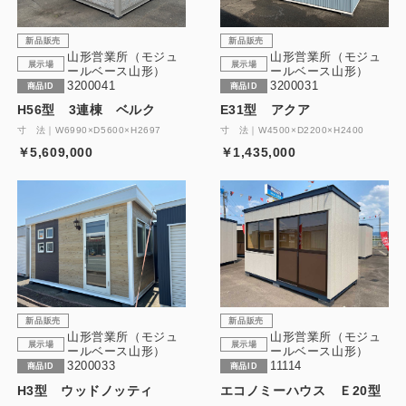
新品販売
新品販売
山形営業所（モジュ
山形営業所（モジュ
展示場
展示場
ールベース山形）
ールベース山形）
3200041
3200031
商品ID
商品ID
H56型 3連棟 ベルク
E31型 アクア
寸 法｜W6990×D5600×H2697
寸 法｜W4500×D2200×H2400
￥5,609,000
￥1,435,000
新品販売
新品販売
山形営業所（モジュ
山形営業所（モジュ
展示場
展示場
ールベース山形）
ールベース山形）
3200033
11114
商品ID
商品ID
H3型 ウッドノッティ
エコノミーハウス Ｅ20型