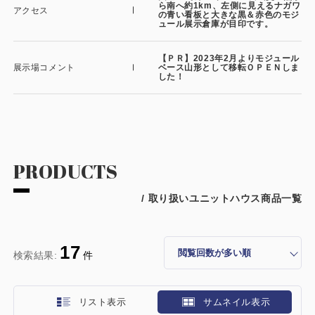
ら南へ約1km、左側に見えるナガワ
アクセス
の青い看板と大きな黒＆赤色のモジ
ュール展示倉庫が目印です。
【ＰＲ】2023年2月よりモジュール
展示場コメント
ベース山形として移転ＯＰＥＮしま
した！
PRODUCTS
/ 取り扱いユニットハウス商品一覧
17
検索結果:
件
リスト表示
サムネイル表示