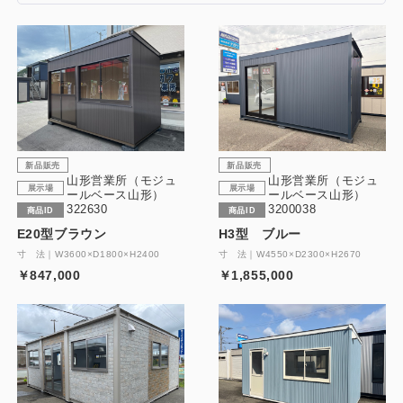
新品販売
新品販売
山形営業所（モジュ
山形営業所（モジュ
展示場
展示場
ールベース山形）
ールベース山形）
322630
3200038
商品ID
商品ID
E20型ブラウン
H3型 ブルー
寸 法｜W3600×D1800×H2400
寸 法｜W4550×D2300×H2670
￥847,000
￥1,855,000