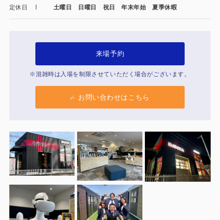
製品特長と納入までの流れ
定休日
土曜日 日曜日 祝日 年末年始 夏季休暇
特定商取引法に基づく表記
ユニットハウス
映像集
モジュール建築（プレハブ）
来場予約
ナガワひまわり財団
システム建築
※混雑時は入場を制限させていただく場合がございます。
危険物保管庫
お問い合わせはこちら
防災倉庫
展示場用地の募集