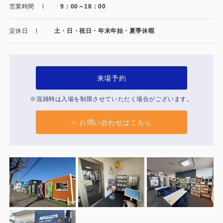
製品特長と納入までの流れ
営業時間
9：00～18：00
特定商取引法に基づく表記
ユニットハウス
定休日
土・日・祝日・年末年始・夏季休暇
映像集
モジュール建築（プレハブ）
ナガワひまわり財団
システム建築
来場予約
危険物保管庫
※混雑時は入場を制限させていただく場合がございます。
防災倉庫
お問い合わせはこちら
展示場用地の募集