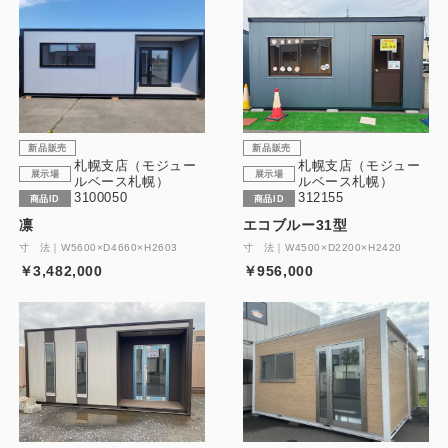
新品販売
新品販売
札幌支店（モジュー
札幌支店（モジュー
展示場
展示場
ルベース札幌）
ルベース札幌）
3100050
312155
商品ID
商品ID
凛
エコブルー31型
寸 法｜W5600×D4660×H2603
寸 法｜W4500×D2200×H2420
￥3,482,000
￥956,000