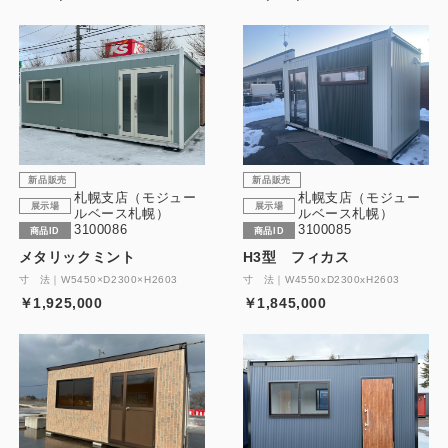
新品販売
新品販売
札幌支店（モジュー
札幌支店（モジュー
展示場
展示場
ルベース札幌）
ルベース札幌）
3100086
3100085
商品ID
商品ID
メタリックミント
H3型 フィカス
寸 法｜W5450×D2300×H2603
寸 法｜W4550xD2300xH2603
￥1,925,000
￥1,845,000