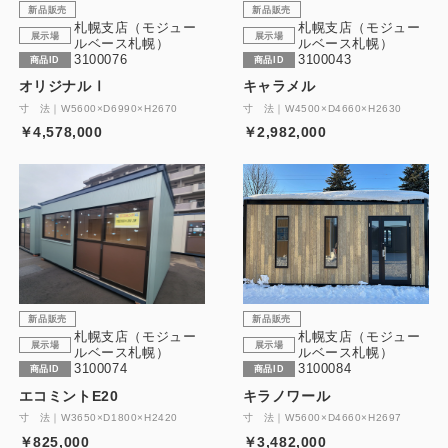
新品販売
新品販売
札幌支店（モジュー
札幌支店（モジュー
展示場
展示場
ルベース札幌）
ルベース札幌）
3100076
3100043
商品ID
商品ID
オリジナルⅠ
キャラメル
寸 法｜W5600×D6990×H2670
寸 法｜W4500×D4660×H2630
￥4,578,000
￥2,982,000
新品販売
新品販売
札幌支店（モジュー
札幌支店（モジュー
展示場
展示場
ルベース札幌）
ルベース札幌）
3100074
3100084
商品ID
商品ID
エコミントE20
キラノワール
寸 法｜W3650×D1800×H2420
寸 法｜W5600×D4660×H2697
￥825,000
￥3,482,000