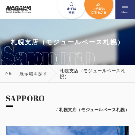
メニュ
Menu
お問い合わせはこちら
札幌支店（モジュールベース札幌）
札幌支店（モジュールベース札
0120-09-9663
展示場を探す
幌）
営業時間AM 9:00〜PM6:00
土日祝日を除く
SAPPORO
/ 札幌支店（モジュールベース札幌）
HOME
ナガワについて知る
ニュース一覧
展示場を探す