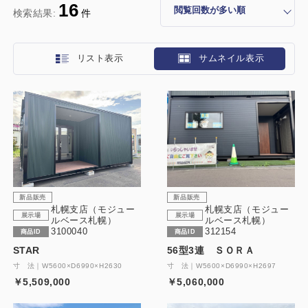
16
検索結果:
件
リスト表示
サムネイル表示
新品販売
新品販売
札幌支店（モジュー
札幌支店（モジュー
展示場
展示場
ルベース札幌）
ルベース札幌）
3100040
312154
商品ID
商品ID
STAR
56型3連 ＳＯＲＡ
寸 法｜W5600×D6990×H2630
寸 法｜W5600×D6990×H2697
￥5,509,000
￥5,060,000