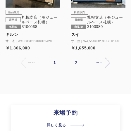
新品販売
新品販売
札幌支店（モジュー
札幌支店（モジュー
展示場
展示場
ルベース札幌）
ルベース札幌）
3100068
3100089
商品ID
商品ID
キルン
スイ
寸 法｜W4500×D2200×H2420
寸 法｜W4,550×D2,300×H2,603
￥1,306,000
￥1,655,000
1
2
PREV
NEXT
来場予約
詳しく見る