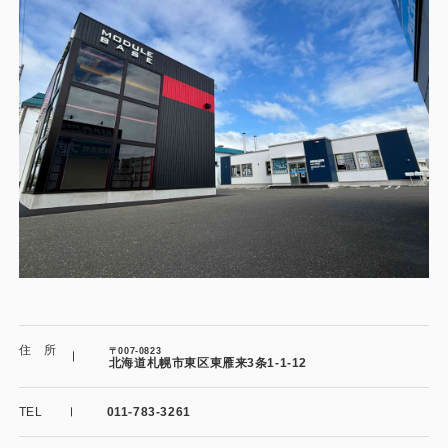
施工事例
用途から探す
あなたにナガワがお薦めの理由
事務所・作業場
Webカタログ
倉庫・工場
会社概要
店舗
よくあるご質問
ガレージ・物置
勉強部屋・子供部屋
その他
休憩室・喫煙室
お問い合わせ
住 所
〒007-0823
北海道札幌市東区東雁来3条1-1-12
中古品
ショッピングカート
TEL
011-783-3261
利用規約