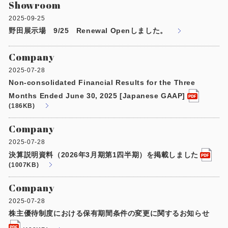
Showroom
製品特長と納入までの流れ
特定商取引法に基づく表記
2025-09-25
ユニットハウス
野田展示場 9/25 Renewal Openしました。
映像集
モジュール建築（プレハブ）
Company
ナガワひまわり財団
2025-07-28
システム建築
Non-consolidated Financial Results for the Three
Months Ended June 30, 2025 [Japanese GAAP]
危険物保管庫
(186KB)
防災倉庫
Company
2025-07-28
決算説明資料（2026年3月期第1四半期）を掲載しました
展示場用地の募集
(1007KB)
Company
2025-07-28
株主優待制度における保有期間条件の変更に関するお知らせ