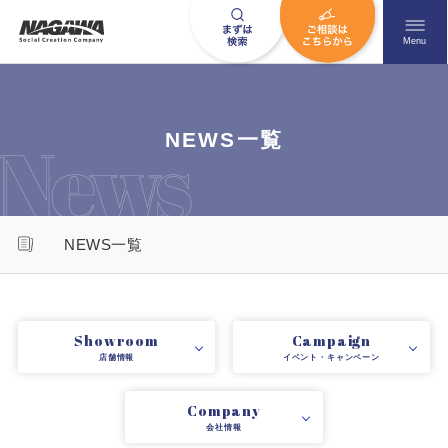
メニュ
Menu
お問い合わせはこちら
NEWS一覧
0120-09-9663
NEWS一覧
営業時間AM 9:00〜PM6:00
土日祝日を除く
Showroom
Campaign
店舗情報
イベント・キャンペーン
HOME
ナガワについて知る
Company
ニュース一覧
展示場を探す
会社情報