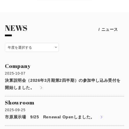
施工事例
用途から探す
あなたにナガワがお薦めの理由
NEWS
事務所・作業場
/ ニュース
Webカタログ
倉庫・工場
会社概要
店舗
よくあるご質問
Company
ガレージ・物置
2025-10-07
決算説明会（2026年3月期第2四半期）の参加申し込み受付を
勉強部屋・子供部屋
その他
開始しました。
休憩室・喫煙室
お問い合わせ
Showroom
中古品
ショッピングカート
2025-09-25
市原展示場 9/25 Renewal Openしました。
利用規約