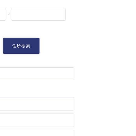
-
知る
住所検索
がお薦めの理由