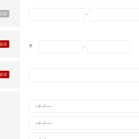
-
製品特長と納入までの流れ
ナガワについて
〒
-
ユニットハウス
展示場を探す
モジュール建築（プレハブ）
施工事例
システム建築
あなたにナガワ
危険物保管庫
Webカタログ
防災倉庫
会社概要
よくあるご質問
その他