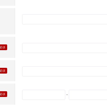
0120-09-966
ら
営業時間AM 9:00〜PM6:0
土日祝日を除く
-