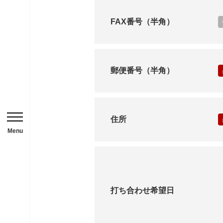
HOME
FAX番号（半角）
ニュース一覧
用途から探す
郵便番号（半角）
事務所・作業場
倉庫・工場
住所
メニューを開閉する
店舗
Menu
ガレージ・物置
勉強部屋・子供部屋
休憩室・喫煙室
打ち合わせ希望日
中古品