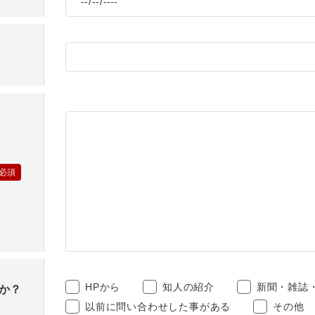
お問い合わせ
ショッピングカ
利用規約
特定商取引法に
映像集
ナガワひまわり
HPから
知人の紹介
新聞・雑誌
か？
以前に問い合わせした事がある
その他