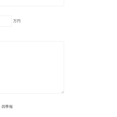
ート
万円
基づく表記
財団
・四季報