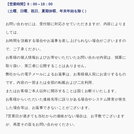
施工事例
【営業時間】9：00～18：00
（土曜、日曜、祝日、夏期休暇、年末年始を除く）
用途から探す
あなたにナガワがお薦めの理由
お問い合わせには、受付順に対応させていただきますが、内容によりま
事務所・作業場
Webカタログ
しては、
お時間を頂戴する場合やお返事を差し上げられない場合がございますの
倉庫・工場
会社概要
で、ご了承ください。
店舗
お客様の個人情報およびお寄せいただいたお問い合わせ内容は、慎重に
よくあるご質問
取り扱い、第三者に公開することはありません。
ガレージ・物置
弊社からの電子メールによるお返事は、お客様個人宛にお送りするもの
です。内容の一部または全部の転載および二次利用、
勉強部屋・子供部屋
その他
またはお客様ご本人以外に開示することは固くお断りいたします。
休憩室・喫煙室
お問い合わせ
お客様からいただいた連絡先等に誤りがある場合やシステム障害が発生
した場合等は、お返事できないことがございます。
中古品
ショッピングカート
7営業日が過ぎても当社からの連絡がない場合は、お手数でございます
が、再度その旨をお問い合わせください。
利用規約