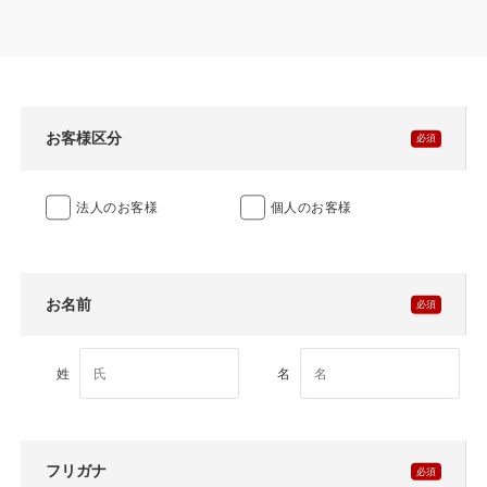
製品特長と納入までの流れ
特定商取引法に基づく表記
ユニットハウス
映像集
モジュール建築（プレハブ）
ナガワひまわり財団
お客様区分
システム建築
法人のお客様
個人のお客様
危険物保管庫
防災倉庫
お名前
展示場用地の募集
姓
名
フリガナ