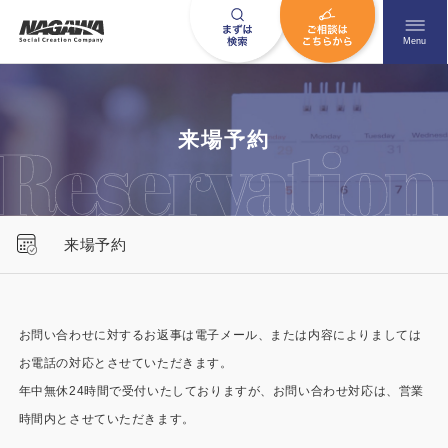
メニュ
Menu
お問い合わせはこちら
来場予約
0120-09-9663
来場予約
営業時間AM 9:00〜PM6:00
土日祝日を除く
お問い合わせに対するお返事は電子メール、または内容によりましては
お電話の対応とさせていただきます。
HOME
ナガワについて知る
年中無休24時間で受付いたしておりますが、お問い合わせ対応は、営業
ニュース一覧
展示場を探す
時間内とさせていただきます。