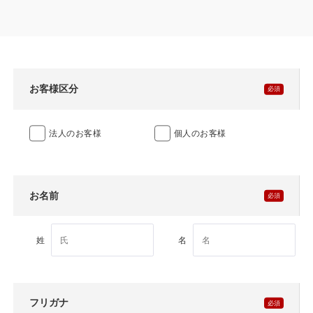
製品特長と納入までの流れ
特定商取引法に基づく表記
ユニットハウス
映像集
モジュール建築（プレハブ）
ナガワひまわり財団
お客様区分
システム建築
法人のお客様
個人のお客様
危険物保管庫
防災倉庫
お名前
展示場用地の募集
姓
名
フリガナ