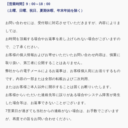
施工事例
【営業時間】9：00～18：00
（土曜、日曜、祝日、夏期休暇、年末年始を除く）
用途から探す
あなたにナガワがお薦めの理由
お問い合わせには、受付順に対応させていただきますが、内容によりま
事務所・作業場
Webカタログ
しては、
お時間を頂戴する場合やお返事を差し上げられない場合がございますの
倉庫・工場
会社概要
で、ご了承ください。
店舗
お客様の個人情報およびお寄せいただいたお問い合わせ内容は、慎重に
よくあるご質問
取り扱い、第三者に公開することはありません。
ガレージ・物置
弊社からの電子メールによるお返事は、お客様個人宛にお送りするもの
です。内容の一部または全部の転載および二次利用、
勉強部屋・子供部屋
その他
またはお客様ご本人以外に開示することは固くお断りいたします。
休憩室・喫煙室
お問い合わせ
お客様からいただいた連絡先等に誤りがある場合やシステム障害が発生
した場合等は、お返事できないことがございます。
中古品
ショッピングカート
7営業日が過ぎても当社からの連絡がない場合は、お手数でございます
が、再度その旨をお問い合わせください。
利用規約