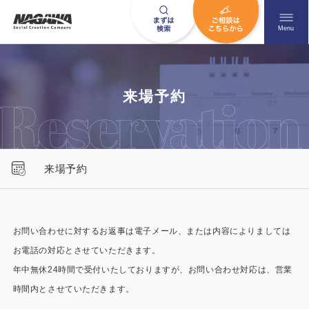
メニュ
Menu
お問い合わせはこちら
来場予約
0120-09-9663
来場予約
営業時間AM 9:00〜PM6:00
土日祝日を除く
お問い合わせに対するお返事は電子メール、または内容によりましては
お電話の対応とさせていただきます。
HOME
ナガワについて知る
年中無休24時間で受付いたしておりますが、お問い合わせ対応は、営業
ニュース一覧
展示場を探す
時間内とさせていただきます。