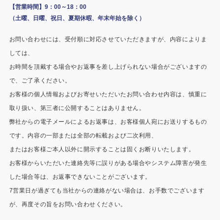
施工事例
【営業時間】9：00～18：00
（土曜、日曜、祝日、夏期休暇、年末年始を除く）
用途から探す
あなたにナガワがお薦めの理由
お問い合わせには、受付順に対応させていただきますが、内容によりま
事務所・作業場
Webカタログ
しては、
お時間を頂戴する場合やお返事を差し上げられない場合がございますの
倉庫・工場
会社概要
で、ご了承ください。
店舗
お客様の個人情報およびお寄せいただいたお問い合わせ内容は、慎重に
よくあるご質問
取り扱い、第三者に公開することはありません。
ガレージ・物置
弊社からの電子メールによるお返事は、お客様個人宛にお送りするもの
です。内容の一部または全部の転載および二次利用、
勉強部屋・子供部屋
その他
またはお客様ご本人以外に開示することは固くお断りいたします。
休憩室・喫煙室
お問い合わせ
お客様からいただいた連絡先等に誤りがある場合やシステム障害が発生
した場合等は、お返事できないことがございます。
中古品
ショッピングカート
7営業日が過ぎても当社からの連絡がない場合は、お手数でございます
が、再度その旨をお問い合わせください。
利用規約