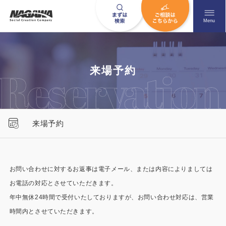
メニュ
Menu
お問い合わせはこちら
来場予約
0120-09-9663
来場予約
営業時間AM 9:00〜PM6:00
土日祝日を除く
お問い合わせに対するお返事は電子メール、または内容によりましては
お電話の対応とさせていただきます。
HOME
ナガワについて知る
年中無休24時間で受付いたしておりますが、お問い合わせ対応は、営業
ニュース一覧
展示場を探す
時間内とさせていただきます。