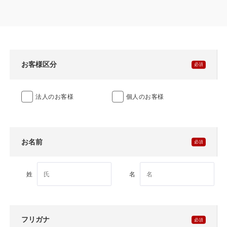
製品特長と納入までの流れ
特定商取引法に基づく表記
ユニットハウス
映像集
モジュール建築（プレハブ）
ナガワひまわり財団
お客様区分
システム建築
法人のお客様
個人のお客様
危険物保管庫
防災倉庫
お名前
展示場用地の募集
姓
名
フリガナ