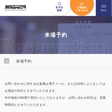
メニュ
Menu
お問い合わせはこちら
来場予約
0120-09-9663
来場予約
営業時間AM 9:00〜PM6:00
土日祝日を除く
お問い合わせに対するお返事は電子メール、または内容によりましては
お電話の対応とさせていただきます。
HOME
ナガワについて知る
年中無休24時間で受付いたしておりますが、お問い合わせ対応は、営業
ニュース一覧
展示場を探す
時間内とさせていただきます。