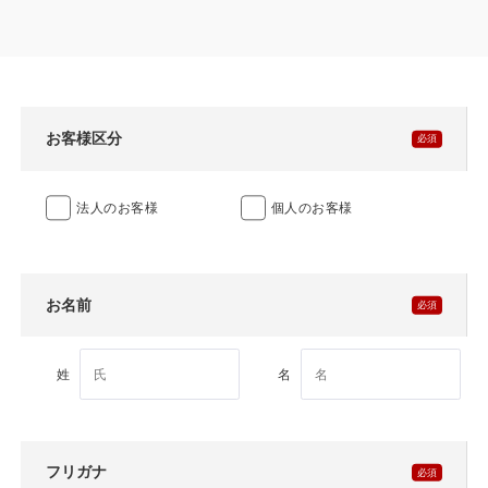
製品特長と納入までの流れ
特定商取引法に基づく表記
ユニットハウス
映像集
モジュール建築（プレハブ）
ナガワひまわり財団
お客様区分
システム建築
法人のお客様
個人のお客様
危険物保管庫
防災倉庫
お名前
展示場用地の募集
姓
名
フリガナ