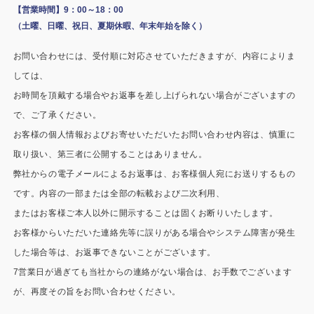
施工事例
【営業時間】9：00～18：00
（土曜、日曜、祝日、夏期休暇、年末年始を除く）
用途から探す
あなたにナガワがお薦めの理由
お問い合わせには、受付順に対応させていただきますが、内容によりま
事務所・作業場
Webカタログ
しては、
お時間を頂戴する場合やお返事を差し上げられない場合がございますの
倉庫・工場
会社概要
で、ご了承ください。
店舗
お客様の個人情報およびお寄せいただいたお問い合わせ内容は、慎重に
よくあるご質問
取り扱い、第三者に公開することはありません。
ガレージ・物置
弊社からの電子メールによるお返事は、お客様個人宛にお送りするもの
です。内容の一部または全部の転載および二次利用、
勉強部屋・子供部屋
その他
またはお客様ご本人以外に開示することは固くお断りいたします。
休憩室・喫煙室
お問い合わせ
お客様からいただいた連絡先等に誤りがある場合やシステム障害が発生
した場合等は、お返事できないことがございます。
中古品
ショッピングカート
7営業日が過ぎても当社からの連絡がない場合は、お手数でございます
が、再度その旨をお問い合わせください。
利用規約