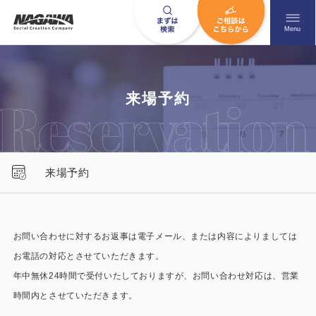
メニュ
Menu
お問い合わせはこちら
来場予約
0120-09-9663
来場予約
営業時間AM 9:00〜PM6:00
土日祝日を除く
お問い合わせに対するお返事は電子メール、または内容によりましては
お電話の対応とさせていただきます。
HOME
ナガワについて知る
年中無休24時間で受付いたしておりますが、お問い合わせ対応は、営業
ニュース一覧
展示場を探す
時間内とさせていただきます。