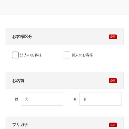
製品特長と納入までの流れ
特定商取引法に基づく表記
ユニットハウス
映像集
モジュール建築（プレハブ）
ナガワひまわり財団
お客様区分
システム建築
法人のお客様
個人のお客様
危険物保管庫
防災倉庫
お名前
展示場用地の募集
姓
名
フリガナ