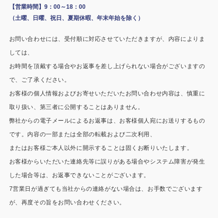
施工事例
【営業時間】9：00～18：00
（土曜、日曜、祝日、夏期休暇、年末年始を除く）
用途から探す
あなたにナガワがお薦めの理由
お問い合わせには、受付順に対応させていただきますが、内容によりま
事務所・作業場
Webカタログ
しては、
お時間を頂戴する場合やお返事を差し上げられない場合がございますの
倉庫・工場
会社概要
で、ご了承ください。
店舗
お客様の個人情報およびお寄せいただいたお問い合わせ内容は、慎重に
よくあるご質問
取り扱い、第三者に公開することはありません。
ガレージ・物置
弊社からの電子メールによるお返事は、お客様個人宛にお送りするもの
です。内容の一部または全部の転載および二次利用、
勉強部屋・子供部屋
その他
またはお客様ご本人以外に開示することは固くお断りいたします。
休憩室・喫煙室
お問い合わせ
お客様からいただいた連絡先等に誤りがある場合やシステム障害が発生
した場合等は、お返事できないことがございます。
中古品
ショッピングカート
7営業日が過ぎても当社からの連絡がない場合は、お手数でございます
が、再度その旨をお問い合わせください。
利用規約