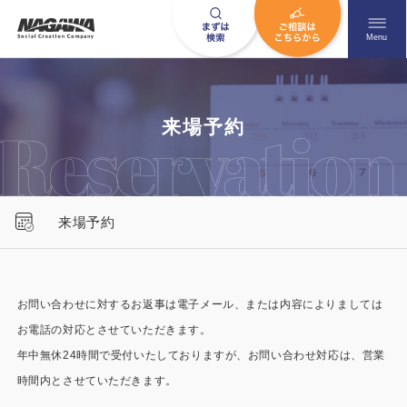
メニュ
Menu
お問い合わせはこちら
来場予約
0120-09-9663
来場予約
営業時間AM 9:00〜PM6:00
土日祝日を除く
お問い合わせに対するお返事は電子メール、または内容によりましては
お電話の対応とさせていただきます。
HOME
ナガワについて知る
年中無休24時間で受付いたしておりますが、お問い合わせ対応は、営業
ニュース一覧
展示場を探す
時間内とさせていただきます。