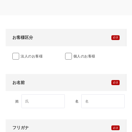
製品特長と納入までの流れ
特定商取引法に基づく表記
ユニットハウス
映像集
モジュール建築（プレハブ）
ナガワひまわり財団
お客様区分
システム建築
法人のお客様
個人のお客様
危険物保管庫
防災倉庫
お名前
展示場用地の募集
姓
名
フリガナ