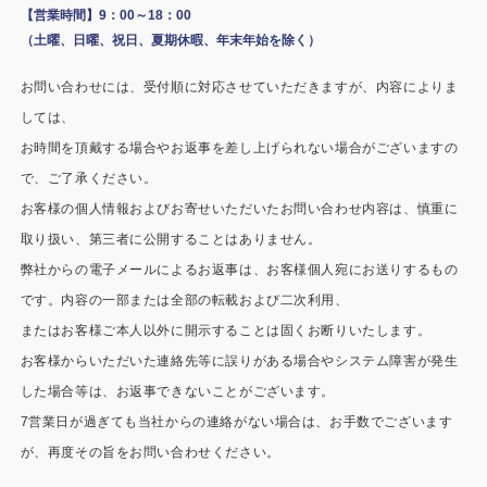
施工事例
【営業時間】9：00～18：00
（土曜、日曜、祝日、夏期休暇、年末年始を除く）
用途から探す
あなたにナガワがお薦めの理由
お問い合わせには、受付順に対応させていただきますが、内容によりま
事務所・作業場
Webカタログ
しては、
お時間を頂戴する場合やお返事を差し上げられない場合がございますの
倉庫・工場
会社概要
で、ご了承ください。
店舗
お客様の個人情報およびお寄せいただいたお問い合わせ内容は、慎重に
よくあるご質問
取り扱い、第三者に公開することはありません。
ガレージ・物置
弊社からの電子メールによるお返事は、お客様個人宛にお送りするもの
です。内容の一部または全部の転載および二次利用、
勉強部屋・子供部屋
その他
またはお客様ご本人以外に開示することは固くお断りいたします。
休憩室・喫煙室
お問い合わせ
お客様からいただいた連絡先等に誤りがある場合やシステム障害が発生
した場合等は、お返事できないことがございます。
中古品
ショッピングカート
7営業日が過ぎても当社からの連絡がない場合は、お手数でございます
が、再度その旨をお問い合わせください。
利用規約