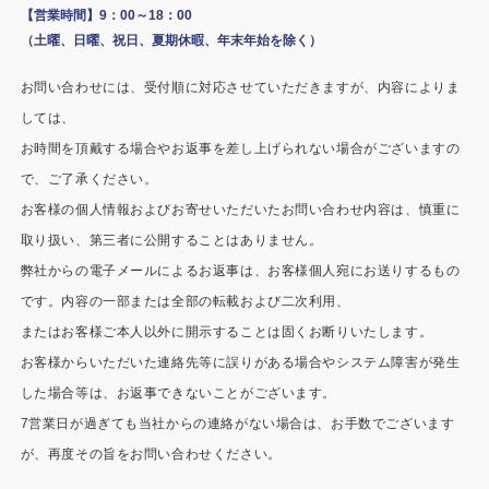
施工事例
【営業時間】9：00～18：00
（土曜、日曜、祝日、夏期休暇、年末年始を除く）
用途から探す
あなたにナガワがお薦めの理由
お問い合わせには、受付順に対応させていただきますが、内容によりま
事務所・作業場
Webカタログ
しては、
お時間を頂戴する場合やお返事を差し上げられない場合がございますの
倉庫・工場
会社概要
で、ご了承ください。
店舗
お客様の個人情報およびお寄せいただいたお問い合わせ内容は、慎重に
よくあるご質問
取り扱い、第三者に公開することはありません。
ガレージ・物置
弊社からの電子メールによるお返事は、お客様個人宛にお送りするもの
です。内容の一部または全部の転載および二次利用、
勉強部屋・子供部屋
その他
またはお客様ご本人以外に開示することは固くお断りいたします。
休憩室・喫煙室
お問い合わせ
お客様からいただいた連絡先等に誤りがある場合やシステム障害が発生
した場合等は、お返事できないことがございます。
中古品
ショッピングカート
7営業日が過ぎても当社からの連絡がない場合は、お手数でございます
が、再度その旨をお問い合わせください。
利用規約