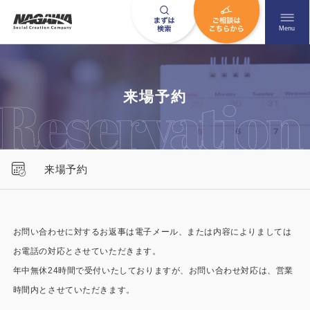
メニュ
Menu
お問い合わせはこちら
来場予約
0120-09-9663
来場予約
営業時間AM 9:00〜PM6:00
土日祝日を除く
お問い合わせに対するお返事は電子メール、または内容によりましては
お電話の対応とさせていただきます。
HOME
ナガワについて知る
年中無休24時間で受付いたしておりますが、お問い合わせ対応は、営業
ニュース一覧
展示場を探す
時間内とさせていただきます。