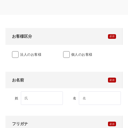
製品特長と納入までの流れ
特定商取引法に基づく表記
ユニットハウス
映像集
モジュール建築（プレハブ）
ナガワひまわり財団
お客様区分
システム建築
法人のお客様
個人のお客様
危険物保管庫
防災倉庫
お名前
展示場用地の募集
姓
名
フリガナ