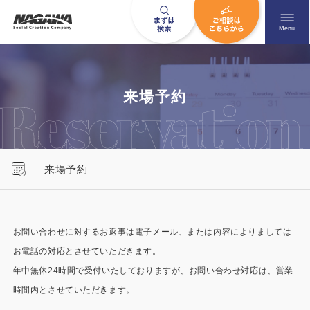
メニュ
Menu
お問い合わせはこちら
来場予約
0120-09-9663
来場予約
営業時間AM 9:00〜PM6:00
土日祝日を除く
お問い合わせに対するお返事は電子メール、または内容によりましては
お電話の対応とさせていただきます。
HOME
ナガワについて知る
年中無休24時間で受付いたしておりますが、お問い合わせ対応は、営業
ニュース一覧
展示場を探す
時間内とさせていただきます。