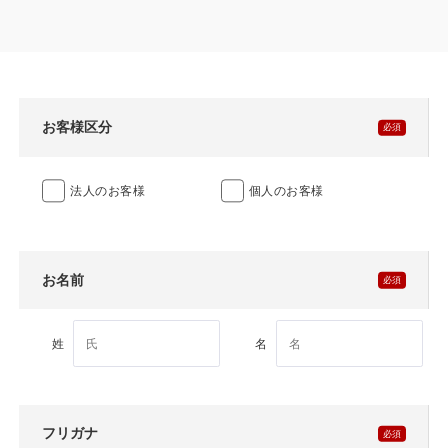
製品特長と納入までの流れ
特定商取引法に基づく表記
ユニットハウス
映像集
モジュール建築（プレハブ）
ナガワひまわり財団
お客様区分
システム建築
法人のお客様
個人のお客様
危険物保管庫
防災倉庫
お名前
展示場用地の募集
姓
名
フリガナ