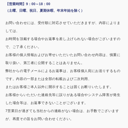
施工事例
【営業時間】9：00～18：00
（土曜、日曜、祝日、夏期休暇、年末年始を除く）
用途から探す
あなたにナガワがお薦めの理由
お問い合わせには、受付順に対応させていただきますが、内容によりま
事務所・作業場
Webカタログ
しては、
お時間を頂戴する場合やお返事を差し上げられない場合がございますの
倉庫・工場
会社概要
で、ご了承ください。
店舗
お客様の個人情報およびお寄せいただいたお問い合わせ内容は、慎重に
よくあるご質問
取り扱い、第三者に公開することはありません。
ガレージ・物置
弊社からの電子メールによるお返事は、お客様個人宛にお送りするもの
です。内容の一部または全部の転載および二次利用、
勉強部屋・子供部屋
その他
またはお客様ご本人以外に開示することは固くお断りいたします。
休憩室・喫煙室
お問い合わせ
お客様からいただいた連絡先等に誤りがある場合やシステム障害が発生
した場合等は、お返事できないことがございます。
中古品
ショッピングカート
7営業日が過ぎても当社からの連絡がない場合は、お手数でございます
が、再度その旨をお問い合わせください。
利用規約