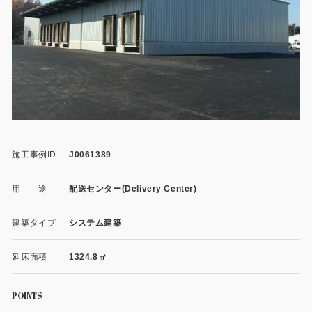
施工事例
用途から探す
あなたにナガワがお薦めの理由
事務所・作業場
Webカタログ
倉庫・工場
会社概要
店舗
よくあるご質問
施工事例ID
J0061389
ガレージ・物置
用 途
配送センター(Delivery Center)
勉強部屋・子供部屋
その他
建築タイプ
システム建築
休憩室・喫煙室
お問い合わせ
延床面積
1324.8㎡
中古品
ショッピングカート
利用規約
POINTS