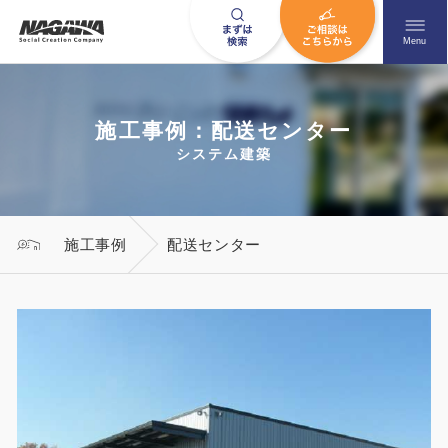
メニュ
Menu
施工事例：配送センター
お問い合わせはこちら
システム建築
0120-09-9663
施工事例
配送センター
営業時間AM 9:00〜PM6:00
土日祝日を除く
HOME
ナガワについて知る
ニュース一覧
展示場を探す