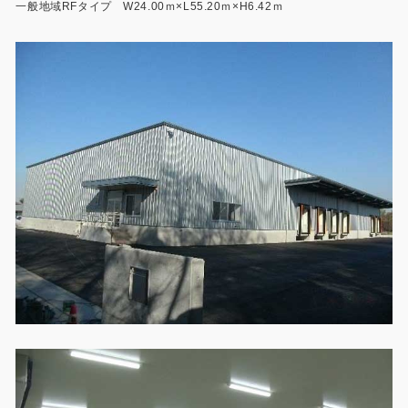
一般地域RFタイプ W24.00ｍ×L55.20ｍ×H6.42ｍ
製品特長と納入までの流れ
特定商取引法に基づく表記
ユニットハウス
映像集
モジュール建築（プレハブ）
ナガワひまわり財団
システム建築
危険物保管庫
防災倉庫
展示場用地の募集