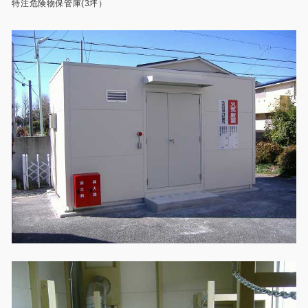
特注危険物保管庫(3坪）
製品特長と納入までの流れ
特定商取引法に基づく表記
ユニットハウス
映像集
モジュール建築（プレハブ）
ナガワひまわり財団
システム建築
危険物保管庫
防災倉庫
展示場用地の募集