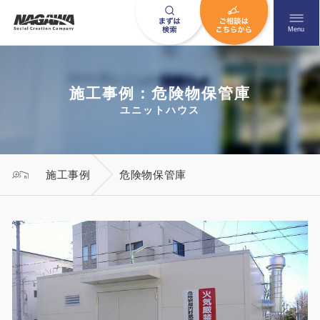
メニュ
Menu
施工事例：危険物保管庫
お問い合わせはこちら
ユニットハウス
0120-09-9663
施工事例
危険物保管庫
営業時間AM 9:00〜PM6:00
土日祝日を除く
HOME
ナガワについて知る
ニュース一覧
展示場を探す