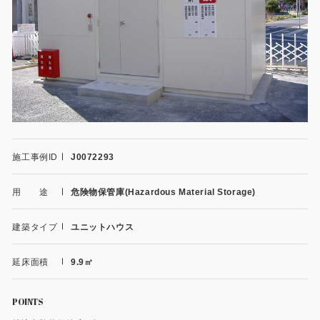
施工事例
用途から探す
あなたにナガワがお薦めの理由
事務所・作業場
Webカタログ
倉庫・工場
会社概要
店舗
よくあるご質問
施工事例ID
J0072293
ガレージ・物置
用 途
危険物保管庫(Hazardous Material Storage)
勉強部屋・子供部屋
その他
建築タイプ
ユニットハウス
休憩室・喫煙室
お問い合わせ
延床面積
9.9㎡
中古品
ショッピングカート
利用規約
POINTS