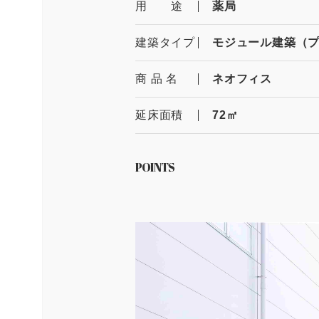
用 途
薬局
建築タイプ
モジュール建築（
商 品 名
ネオフィス
延床面積
72㎡
POINTS