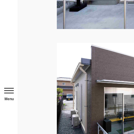
HOME
ニュース一覧
用途から探す
事務所・作業場
倉庫・工場
メニューを開閉する
店舗
Menu
ガレージ・物置
勉強部屋・子供部屋
休憩室・喫煙室