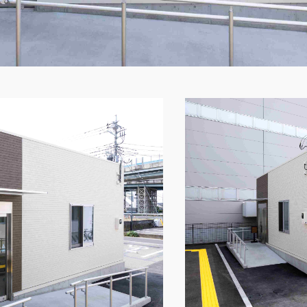
土日祝日を除く
製品特長と納入までの流れ
ナガワについて
ユニットハウス
展示場を探す
モジュール建築（プレハブ）
施工事例
システム建築
あなたにナガワ
危険物保管庫
Webカタログ
防災倉庫
会社概要
よくあるご質問