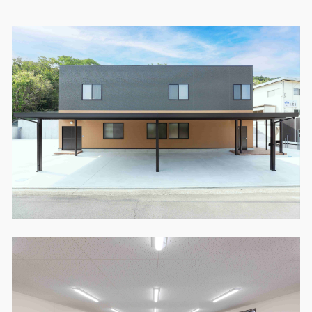
製品特長と納入までの流れ
特定商取引法に基づく表記
ユニットハウス
映像集
モジュール建築（プレハブ）
ナガワひまわり財団
システム建築
危険物保管庫
防災倉庫
展示場用地の募集