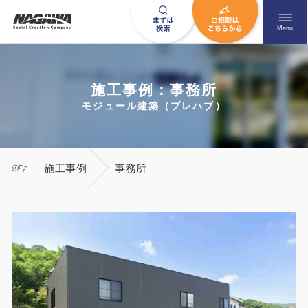
メニュ
Menu
施工事例：事務所
お問い合わせはこちら
モジュール建築（プレハブ）
0120-09-9663
施工事例
事務所
営業時間AM 9:00〜PM6:00
土日祝日を除く
HOME
ナガワについて知る
ニュース一覧
展示場を探す