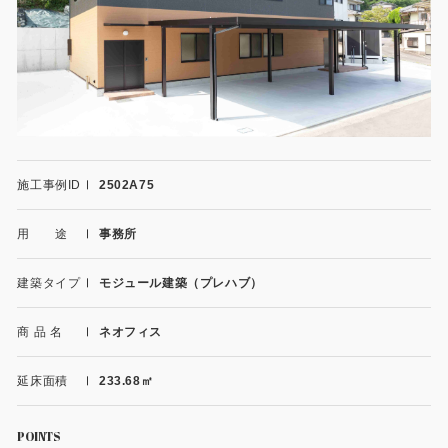
施工事例
用途から探す
あなたにナガワがお薦めの理由
事務所・作業場
Webカタログ
倉庫・工場
会社概要
施工事例ID
2502A75
店舗
よくあるご質問
用 途
事務所
ガレージ・物置
勉強部屋・子供部屋
建築タイプ
モジュール建築（プレハブ）
その他
休憩室・喫煙室
お問い合わせ
商 品 名
ネオフィス
中古品
ショッピングカート
延床面積
233.68㎡
利用規約
POINTS