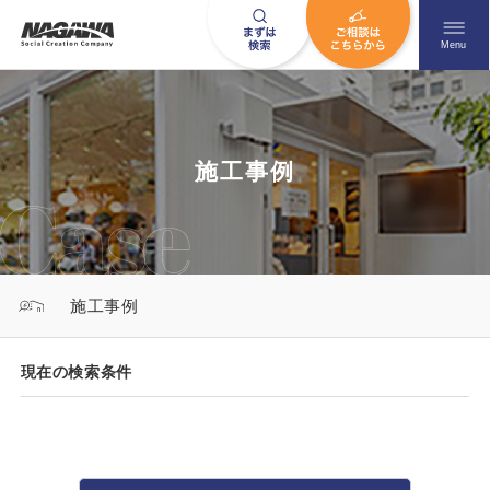
メニュ
Menu
お問い合わせはこちら
施工事例
0120-09-9663
営業時間AM 9:00〜PM6:00
施工事例
土日祝日を除く
現在の検索条件
HOME
ナガワについて知る
ニュース一覧
展示場を探す