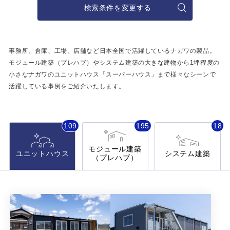
施工事例
検索条件を変更する
用途から探す
あなたにナガワがお薦めの理由
事務所・作業場
事務所、倉庫、工場、店舗など日本全国で活躍しているナガワの製品。
Webカタログ
モジュール建築（プレハブ）やシステム建築の大きな建物から
1坪程度の
倉庫・工場
小さなナガワのユニットハウス「スーパーハウス」まで
様々なシーンで
会社概要
活躍している事例をご紹介いたします。
店舗
よくあるご質問
ガレージ・物置
109
195
18
勉強部屋・子供部屋
その他
モジュール建築
ユニットハウス
システム建築
（プレハブ）
休憩室・喫煙室
お問い合わせ
中古品
ショッピングカート
利用規約