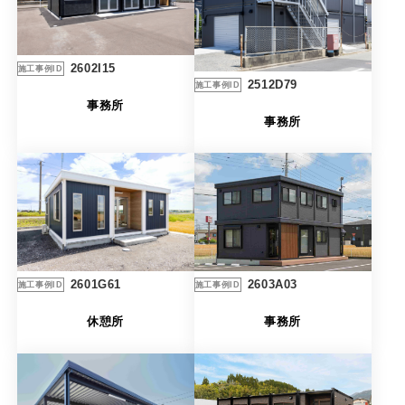
製品特長と納入までの流れ
特定商取引法に基づく表記
ユニットハウス
映像集
2602I15
施工事例ID
2512D79
施工事例ID
モジュール建築（プレハブ）
ナガワひまわり財団
事務所
事務所
システム建築
危険物保管庫
防災倉庫
展示場用地の募集
2603A03
2601G61
施工事例ID
施工事例ID
事務所
休憩所