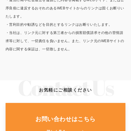
製品特長と納入までの流れ
特定商取引法に基づく表記
序良俗に違反するおそれのあるWEBサイトからのリンクは固くお断りい
たします。
ユニットハウス
映像集
・営利目的や勧誘などを目的とするリンクはお断りいたします。
モジュール建築（プレハブ）
・当社は、リンク元に対する第三者からの損害賠償請求その他の苦情請
ナガワひまわり財団
求等に対して、一切責任を負いません。また、リンク元のWEBサイトの
システム建築
内容に関する保証は、一切致しません。
危険物保管庫
防災倉庫
お気軽にご相談ください
展示場用地の募集
お問い合わせはこちら