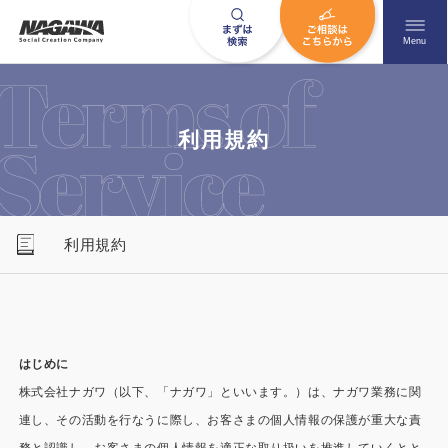
メニュ
Menu
お問い合わせはこちら
利用規約
0120-09-9663
利用規約
営業時間AM 9:00〜PM6:00
土日祝日を除く
はじめに
HOME
ナガワについて知る
株式会社ナガワ（以下、「ナガワ」といいます。）は、ナガワ業務に関
ニュース一覧
展示場を探す
連し、その活動を行なうに際し、お客さまの個人情報の保護が重大な責
務と認識し、お客さまの個人情報を適正な取り扱いを推進していくとと