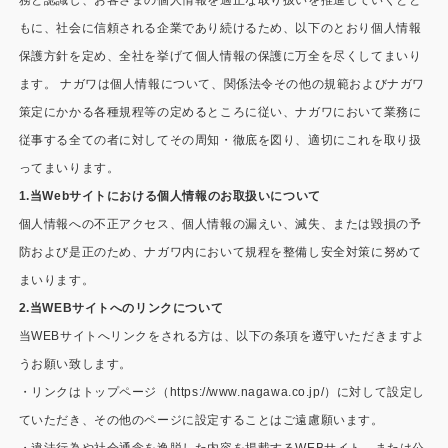
施工事例
もに、社会に信頼される企業であり続けるため、以下のとおり個人情報
用途から探す
保護方針を定め、全社を挙げて個人情報の保護に万全を尽くしてまいり
あなたにナガワがお薦めの理由
ます。 ナガワは個人情報について、関係法令その他の規範およびナガワ
事務所・作業場
Webカタログ
策定にかかる各種規程等の定めるところに従い、ナガワにおいて業務に
従事する全ての者に対してその周知・徹底を図り、適切にこれを取り扱
倉庫・工場
会社概要
ってまいります。
店舗
1.当Webサイトにおける個人情報のお取扱いについて
よくあるご質問
個人情報への不正アクセス、個人情報の漏えい、滅失、または毀損の予
ガレージ・物置
防および是正のため、ナガワ内において規程を整備し安全対策に努めて
まいります。
勉強部屋・子供部屋
その他
2.当WEBサイトへのリンクについて
休憩室・喫煙室
お問い合わせ
当WEBサイトへリンクをされる方は、以下の条項を遵守いただきますよ
うお願い致します。
中古品
ショッピングカート
・リンクはトップページ（
https://www.nagawa.co.jp/
）に対して設定し
ていただき、その他のページに設定することはご遠慮願います。
利用規約
・違法行為や社会通念を逸脱した内容を掲載するWEBサイト、または公