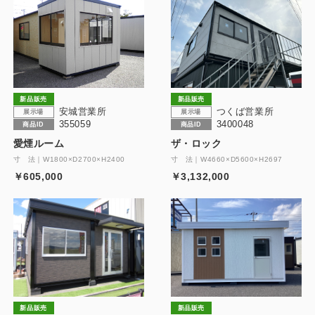
新品販売
新品販売
安城営業所
つくば営業所
展示場
展示場
355059
3400048
商品ID
商品ID
愛煙ルーム
ザ・ロック
寸 法｜W1800×D2700×H2400
寸 法｜W4660×D5600×H2697
￥605,000
￥3,132,000
新品販売
新品販売