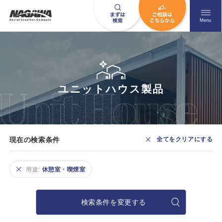
メニュ
Menu
お問い合わせはこちら
ユニットハウス製品
0120-09-9663
営業時間AM 9:00〜PM6:00
現在の検索条件
全てをクリアにする
土日祝日を除く
用途:
休憩室・喫煙室
HOME
ナガワについて知る
検索条件を変更する
ニュース一覧
展示場を探す