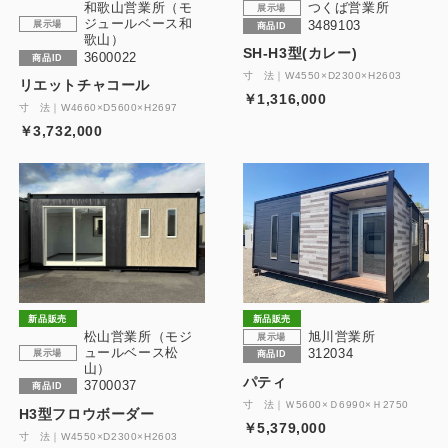
和歌山営業所（モ
つくば営業所
展示場
ジュールベース和
3489103
展示場
商品ID
歌山）
SH-H3型(カレー)
3600022
商品ID
寸 法｜W4550×D2300×H2603
リエットチャコール
￥1,316,000
寸 法｜W4660×D5600×H2697
￥3,732,000
新品販売
新品販売
松山営業所（モジ
旭川営業所
展示場
ュールベース松
312034
展示場
商品ID
山）
パティ
3700037
商品ID
寸 法｜Ｗ5600×Ｄ6990×Ｈ2750
H3型フロウボーダー
￥5,379,000
寸 法｜W4550×D2300×H2603