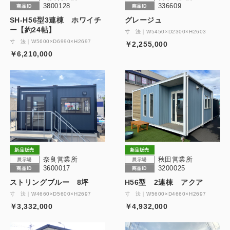
3800128
336609
商品ID
商品ID
SH-H56型3連棟 ホワイチ
グレージュ
ー【約24帖】
寸 法｜W5450×D2300×H2603
寸 法｜W5600×D6990×H2697
￥2,255,000
￥6,210,000
新品販売
新品販売
奈良営業所
秋田営業所
展示場
展示場
3600017
3200025
商品ID
商品ID
ストリングブルー 8坪
H56型 2連棟 アクア
寸 法｜W4660×D5600×H2697
寸 法｜W5600×D4660×H2697
￥3,332,000
￥4,932,000