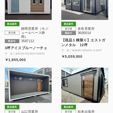
製品特長と納入までの流れ
特定商取引法に基づく表記
ユニットハウス
映像集
新品販売
新品販売
モジュール建築（プレハブ）
静岡営業所（モジ
奈良営業所
ナガワひまわり財団
展示場
ュールベース静
3600014
展示場
商品ID
岡）
システム建築
【現品１棟限り】エストガ
3587112
商品ID
ンメタル 12坪
3坪アイスブルーノーチェ
危険物保管庫
寸 法｜W6990×D5600×Ｈ2697
寸 法｜W4550×D2300×H2603
￥5,059,000
￥1,955,000
防災倉庫
展示場用地の募集
新品販売
新品販売
山口営業所
松本出張所
展示場
展示場