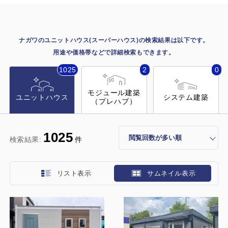
施工事例
用途から探す
あなたにナガワがお薦めの理由
ナガワのユニットハウス(スーパーハウス)の検索結果は以下です。
事務所・作業場
用途や価格帯などで詳細検索もできます。
Webカタログ
1025
2
0
倉庫・工場
会社概要
モジュール建築
店舗
ユニットハウス
システム建築
（プレハブ）
よくあるご質問
ガレージ・物置
1025
検索結果:
件
勉強部屋・子供部屋
その他
休憩室・喫煙室
お問い合わせ
リスト表示
サムネイル表示
中古品
ショッピングカート
利用規約