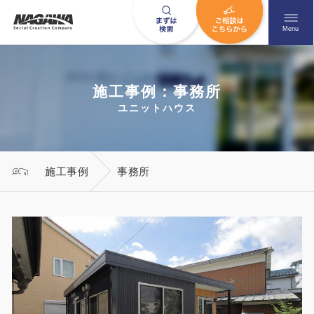
メニュ
Menu
施工事例：事務所
お問い合わせはこちら
ユニットハウス
0120-09-9663
施工事例
事務所
営業時間AM 9:00〜PM6:00
土日祝日を除く
HOME
ナガワについて知る
ニュース一覧
展示場を探す