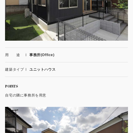
施工事例
用途から探す
あなたにナガワがお薦めの理由
事務所・作業場
Webカタログ
倉庫・工場
会社概要
用 途
事務所(Office)
店舗
よくあるご質問
建築タイプ
ユニットハウス
ガレージ・物置
勉強部屋・子供部屋
その他
POINTS
自宅の隣に事務所を用意
休憩室・喫煙室
お問い合わせ
中古品
ショッピングカート
利用規約