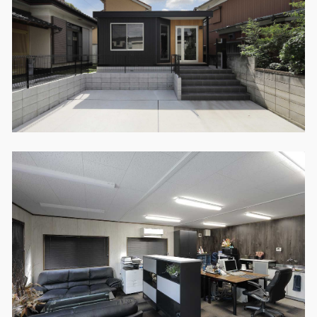
製品特長と納入までの流れ
特定商取引法に基づく表記
ユニットハウス
映像集
モジュール建築（プレハブ）
ナガワひまわり財団
システム建築
危険物保管庫
防災倉庫
展示場用地の募集