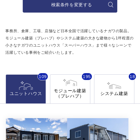
施工事例
検索条件を変更する
用途から探す
あなたにナガワがお薦めの理由
事務所・作業場
事務所、倉庫、工場、店舗など日本全国で活躍しているナガワの製品。
Webカタログ
モジュール建築（プレハブ）やシステム建築の大きな建物から
1坪程度の
倉庫・工場
小さなナガワのユニットハウス「スーパーハウス」まで
様々なシーンで
会社概要
活躍している事例をご紹介いたします。
店舗
よくあるご質問
ガレージ・物置
109
195
18
勉強部屋・子供部屋
その他
モジュール建築
ユニットハウス
システム建築
（プレハブ）
休憩室・喫煙室
お問い合わせ
中古品
ショッピングカート
利用規約