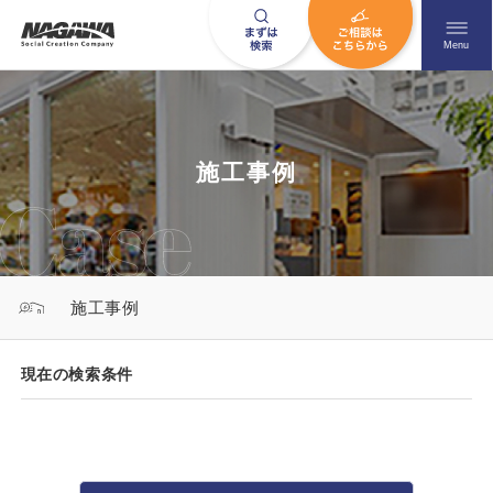
メニュ
Menu
お問い合わせはこちら
施工事例
0120-09-9663
営業時間AM 9:00〜PM6:00
施工事例
土日祝日を除く
現在の検索条件
HOME
ナガワについて知る
ニュース一覧
展示場を探す