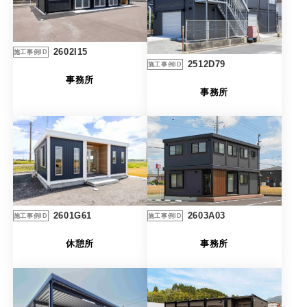
製品特長と納入までの流れ
特定商取引法に基づく表記
ユニットハウス
映像集
2602I15
施工事例ID
2512D79
施工事例ID
モジュール建築（プレハブ）
ナガワひまわり財団
事務所
事務所
システム建築
危険物保管庫
防災倉庫
展示場用地の募集
2603A03
2601G61
施工事例ID
施工事例ID
事務所
休憩所