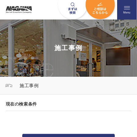
メニュ
Menu
お問い合わせはこちら
施工事例
0120-09-9663
営業時間AM 9:00〜PM6:00
施工事例
土日祝日を除く
現在の検索条件
HOME
ナガワについて知る
ニュース一覧
展示場を探す