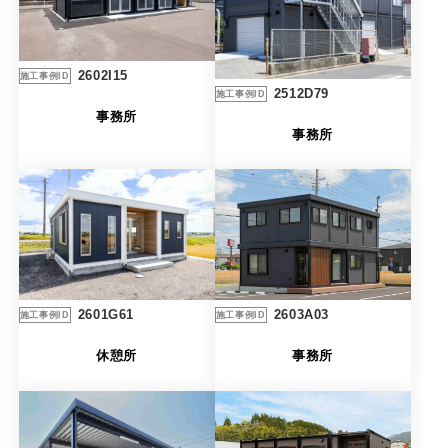
製品特長と納入までの流れ
特定商取引法に基づく表記
ユニットハウス
映像集
2602I15
施工事例ID
2512D79
施工事例ID
モジュール建築（プレハブ）
ナガワひまわり財団
事務所
事務所
システム建築
危険物保管庫
防災倉庫
展示場用地の募集
2603A03
2601G61
施工事例ID
施工事例ID
事務所
休憩所