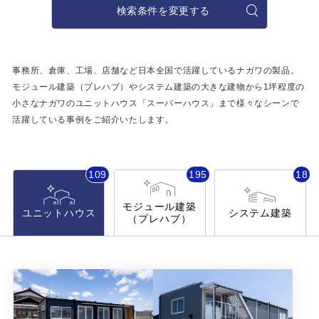
施工事例
検索条件を変更する
用途から探す
あなたにナガワがお薦めの理由
事務所・作業場
事務所、倉庫、工場、店舗など日本全国で活躍しているナガワの製品。
Webカタログ
モジュール建築（プレハブ）やシステム建築の大きな建物から
1坪程度の
倉庫・工場
小さなナガワのユニットハウス「スーパーハウス」まで
様々なシーンで
会社概要
活躍している事例をご紹介いたします。
店舗
よくあるご質問
ガレージ・物置
109
195
18
勉強部屋・子供部屋
その他
モジュール建築
ユニットハウス
システム建築
（プレハブ）
休憩室・喫煙室
お問い合わせ
中古品
ショッピングカート
利用規約