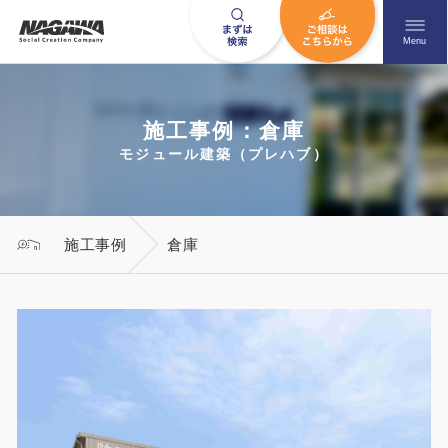
メニュ
Menu
施工事例：倉庫
お問い合わせはこちら
モジュール建築（プレハブ）
0120-09-9663
施工事例
倉庫
営業時間AM 9:00〜PM6:00
土日祝日を除く
HOME
ナガワについて知る
ニュース一覧
展示場を探す