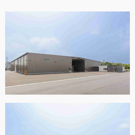
製品特長と納入までの流れ
特定商取引法に基づく表記
ユニットハウス
映像集
モジュール建築（プレハブ）
ナガワひまわり財団
システム建築
危険物保管庫
防災倉庫
展示場用地の募集