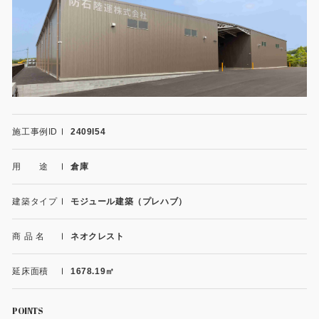
施工事例
用途から探す
あなたにナガワがお薦めの理由
事務所・作業場
Webカタログ
倉庫・工場
会社概要
施工事例ID
2409I54
店舗
よくあるご質問
用 途
倉庫
ガレージ・物置
勉強部屋・子供部屋
建築タイプ
モジュール建築（プレハブ）
その他
休憩室・喫煙室
お問い合わせ
商 品 名
ネオクレスト
中古品
ショッピングカート
延床面積
1678.19㎡
利用規約
POINTS