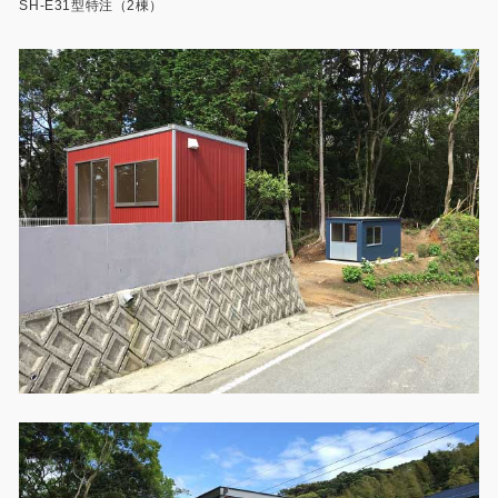
SH-E31型特注（2棟）
製品特長と納入までの流れ
特定商取引法に基づく表記
ユニットハウス
映像集
モジュール建築（プレハブ）
ナガワひまわり財団
システム建築
危険物保管庫
防災倉庫
展示場用地の募集