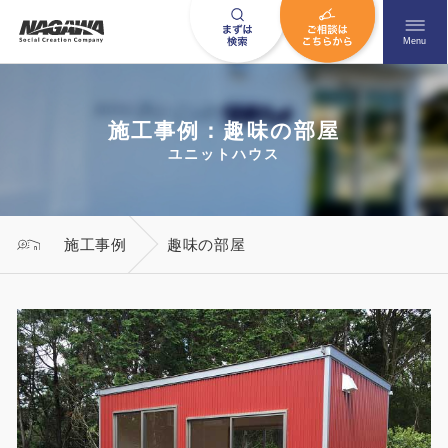
メニュ
Menu
施工事例：趣味の部屋
お問い合わせはこちら
ユニットハウス
0120-09-9663
施工事例
趣味の部屋
営業時間AM 9:00〜PM6:00
土日祝日を除く
HOME
ナガワについて知る
ニュース一覧
展示場を探す