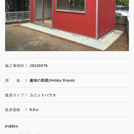
施工事例
用途から探す
あなたにナガワがお薦めの理由
事務所・作業場
Webカタログ
倉庫・工場
会社概要
店舗
よくあるご質問
施工事例ID
J0310079
ガレージ・物置
用 途
趣味の部屋(Hobby Room)
勉強部屋・子供部屋
その他
建築タイプ
ユニットハウス
休憩室・喫煙室
お問い合わせ
延床面積
9.9㎡
中古品
ショッピングカート
利用規約
POINTS