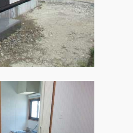
3
0
知る
がお薦めの理由