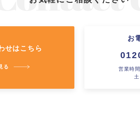
お
わせはこちら
012
見る
営業時間A
土