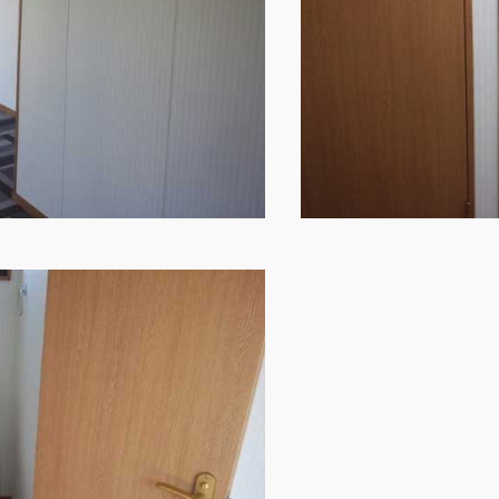
危険物保管庫
Webカタログ
防災倉庫
会社概要
よくあるご質問
その他
お問い合わせ
ショッピングカ
利用規約
特定商取引法に
映像集
ナガワひまわり