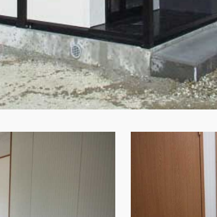
0120-09-966
ら
営業時間AM 9:00〜PM6:0
土日祝日を除く
製品特長と納入までの流れ
ナガワについて
ユニットハウス
展示場を探す
モジュール建築（プレハブ）
施工事例
システム建築
あなたにナガワ